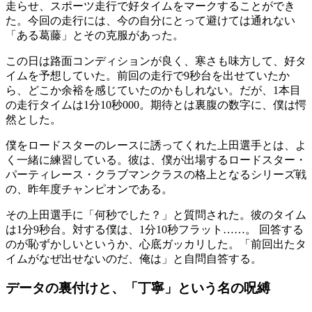
走らせ、スポーツ走行で好タイムをマークすることができ
た。今回の走行には、今の自分にとって避けては通れない
「ある葛藤」とその克服があった。
この日は路面コンディションが良く、寒さも味方して、好タ
イムを予想していた。前回の走行で9秒台を出せていたか
ら、どこか余裕を感じていたのかもしれない。だが、1本目
の走行タイムは1分10秒000。期待とは裏腹の数字に、僕は愕
然とした。
僕をロードスターのレースに誘ってくれた上田選手とは、よ
く一緒に練習している。彼は、僕が出場するロードスター・
パーティレース・クラブマンクラスの格上となるシリーズ戦
の、昨年度チャンピオンである。
その上田選手に「何秒でした？」と質問された。彼のタイム
は1分9秒台。対する僕は、1分10秒フラット……。 回答する
のが恥ずかしいというか、心底ガッカリした。「前回出たタ
イムがなぜ出せないのだ、俺は」と自問自答する。
データの裏付けと、「丁寧」という名の呪縛