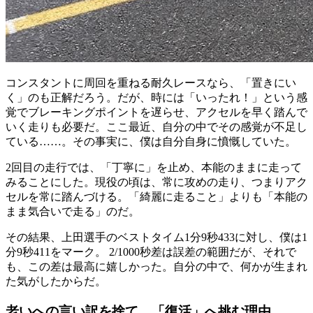
コンスタントに周回を重ねる耐久レースなら、「置きにい
く」のも正解だろう。だが、時には「いったれ！」という感
覚でブレーキングポイントを遅らせ、アクセルを早く踏んで
いく走りも必要だ。ここ最近、自分の中でその感覚が不足し
ている……。その事実に、僕は自分自身に憤慨していた。
2回目の走行では、「丁寧に」を止め、本能のままに走って
みることにした。現役の頃は、常に攻めの走り、つまりアク
セルを常に踏んづける。「綺麗に走ること」よりも「本能の
まま気合いで走る」のだ。
その結果、上田選手のベストタイム1分9秒433に対し、僕は1
分9秒411をマーク。 2/1000秒差は誤差の範囲だが、それで
も、この差は最高に嬉しかった。自分の中で、何かが生まれ
た気がしたからだ。
老いへの言い訳を捨て、「復活」へ挑む理由