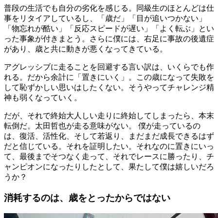
普段の生活でも自分の劣化を感じる。同級生のほとんどは仕
事をリタイアしているし、「歳だ」「目が追いつかない」
「物忘れが酷い」「反応スピードが遅い」「よく転ぶ」とい
った事象が付きまとう。さらに僕には、右足に事故の後遺症
があり、歳と共に動きが悪くなってきている。
アグレッシブに走ることを回避する言い訳は、いくらでも作
れる。だから余計に「置きにいく」。この歳になって失敗を
して恥ずかしい思いはしたくない。そうやってチャレンジ精
神も弱くなっていく。
だが、それで終始大人しい走りに終始してしまったら、本末
転倒だ。太田哲也が走る意味がない。 僕が走っているの
は、復活、活性化、そして若返り、まだまだ成長できるはず
だと信じている。それを証明したい。それなのに置きにいっ
て、最後までそつなく走って、それでレースに勝ったり、チ
ャンピオンになったりしたとして、果たして僕は嬉しいだろ
うか？
消耗するのは、歳をとったからではない