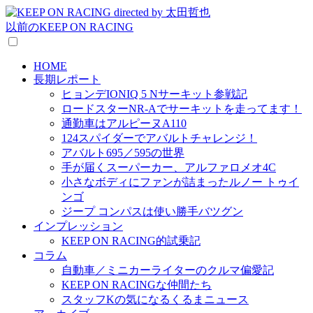
以前のKEEP ON RACING
HOME
長期レポート
ヒョンデIONIQ 5 Nサーキット参戦記
ロードスターNR-Aでサーキットを走ってます！
通勤車はアルピーヌA110
124スパイダーでアバルトチャレンジ！
アバルト695／595の世界
手が届くスーパーカー、アルファロメオ4C
小さなボディにファンが詰まったルノー トゥイ
ンゴ
ジープ コンパスは使い勝手バツグン
インプレッション
KEEP ON RACING的試乗記
コラム
自動車／ミニカーライターのクルマ偏愛記
KEEP ON RACINGな仲間たち
スタッフKの気になるくるまニュース