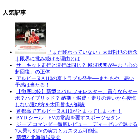
人気記事
「まだ終わっていない」太田哲也の信念
｜限界に挑み続ける理由とは
サーキット走行と滝行は同じ？ 極限状態が生む「心の
超回復」の正体
アルピーヌA110の夏トラブル発生──またもや、悪い
予感は当たる！
【徹底比較】新型スバル フォレスター、買うならター
ボ？ハイブリッド？ 納期・燃費・走りの違いから後悔
しない選び方を太田哲也が解説
首都高でアルピーヌA110がとまってしまった！
BYD シール：EVの常識を覆すスポーツセダン
ジープ コマンダー徹底レビュー｜ディーゼルで魅せる
7人乗りSUVの実力とカスタム可能性
新型Z 北海道試乗会