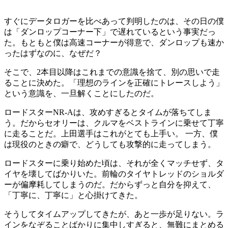
すぐにデータロガーを比べあって判明したのは、その日の僕
は「ダンロップコーナー下」で遅れているという事実だっ
た。もともと僕は高速コーナーが得意で、ダンロップも速か
ったはずなのに、なぜだ？
そこで、2本目以降はこれまでの意識を捨て、別の思いで走
ることに決めた。「理想のラインを正確にトレースしよう」
という意識を、一旦解くことにしたのだ。
ロードスターNR-Aは、攻めすぎるとタイムが落ちてしま
う。だからセオリーは、クルマをベストラインに乗せて丁寧
に走ることだ。上田選手はこれがとても上手い。 一方、僕
は現役のときの癖で、どうしても攻撃的に走ってしまう。
ロードスターに乗り始めた頃は、それが全くマッチせず、タ
イヤを壊してばかりいた。前輪のタイヤトレッドのショルダ
ーが偏摩耗してしまうのだ。だからずっと自分を抑えて、
「丁寧に、丁寧に」と心掛けてきた。
そうしてタイムアップしてきたが、あと一歩が足りない。ラ
インをなぞることばかりに集中しすぎると、無難にまとめる