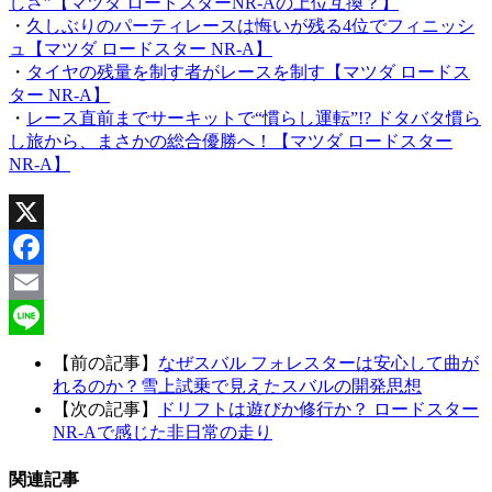
しさ”【マツダ ロードスターNR-Aの上位互換？】
・
久しぶりのパーティレースは悔いが残る4位でフィニッシ
ュ【マツダ ロードスター NR-A】
・
タイヤの残量を制す者がレースを制す【マツダ ロードス
ター NR-A】
・
レース直前までサーキットで“慣らし運転”!? ドタバタ慣ら
し旅から、まさかの総合優勝へ！【マツダ ロードスター
NR-A】
X
Facebook
Email
Line
【前の記事】
なぜスバル フォレスターは安心して曲が
れるのか？雪上試乗で見えたスバルの開発思想
【次の記事】
ドリフトは遊びか修行か？ ロードスター
NR-Aで感じた非日常の走り
関連記事