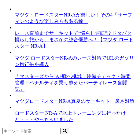
マツダ・ロードスターNR-Aが楽しい！その4「サーフ
ィンのような楽しみ方もある編」
レース直前までサーキットで“慣らし運転”!? ドタバタ
慣らし旅から、まさかの総合優勝へ！【マツダ ロード
スター NR-A】
マツダ ロードスターNR-Aのレース対策で10Lのガソリ
ン携行缶を導入
「マスターズからJAF戦へ挑戦：装備チェック・時間
管理・ペナルティを乗り越えたパーティレース奮闘
記」
マツダロードスターNR-A真夏のサーキット、暑さ対策
ロードスター NR-Aで氷上トレーニングに行ったけ
ど・・・やっちゃいました