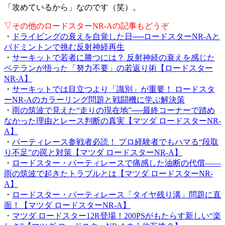
「攻めているから」なのです（笑）。
▽その他のロードスターNR-Aの記事もどうぞ
・
ドライビングの衰えを自覚した日──ロードスターNR-Aと
バドミントンで挑む反射神経再生
・
サーキットで若者に勝つには？ 反射神経の衰えを感じた
ベテランが悟った「努力不要」の若返り術【ロードスター
NR-A】
・
サーキットでは目立つより「識別」が重要！ ロードスタ
ーNR-Aのカラーリング問題と戦闘機に学ぶ解決策
・
雨の筑波で見えた“走りの現在地”──最終コーナーで踏め
なかった理由とレース判断の真実【マツダ ロードスターNR-
A】
・
パーティレース参戦者必読！ プロ経験者でもハマる“段取
り不足”の罠と対策【マツダ ロードスターNR-A】
・
ロードスター・パーティレースで痛感した油断の代償——
雨の筑波で起きたトラブルとは【マツダ ロードスターNR-
A】
・
ロードスター・パーティレース「タイヤ残り溝」問題に直
面！【マツダ ロードスターNR-A】
・
マツダ ロードスター12R登場！200PSがもたらす新しい“楽