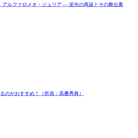
】アルファロメオ・ジュリア ― 栄光の再誕とその舞台裏
するのがおすすめ！（所員：高桑秀典）