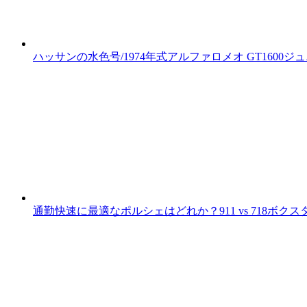
ハッサンの水色号/1974年式アルファロメオ GT1600
通勤快速に最適なポルシェはどれか？911 vs 718ボクス