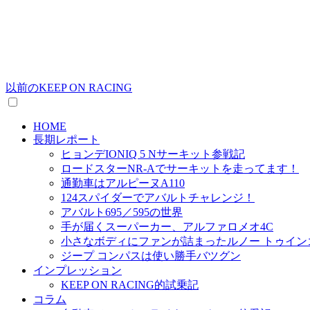
以前のKEEP ON RACING
HOME
長期レポート
ヒョンデIONIQ 5 Nサーキット参戦記
ロードスターNR-Aでサーキットを走ってます！
通勤車はアルピーヌA110
124スパイダーでアバルトチャレンジ！
アバルト695／595の世界
手が届くスーパーカー、アルファロメオ4C
小さなボディにファンが詰まったルノー トゥイン
ジープ コンパスは使い勝手バツグン
インプレッション
KEEP ON RACING的試乗記
コラム