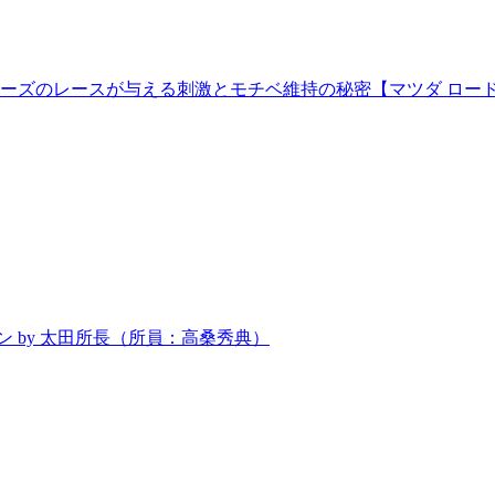
ズのレースが与える刺激とモチベ維持の秘密【マツダ ロードス
ョン by 太田所長（所員：高桑秀典）