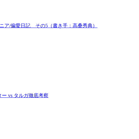
ジュニア/偏愛日記 その5（書き手：高桑秀典）
ター vs タルガ徹底考察