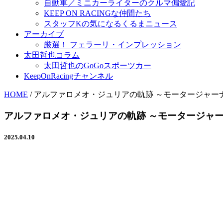
自動車／ミニカーライターのクルマ偏愛記
KEEP ON RACINGな仲間たち
スタッフKの気になるくるまニュース
アーカイブ
厳選！ フェラーリ・インプレッション
太田哲也コラム
太田哲也のGoGoスポーツカー
KeepOnRacingチャンネル
HOME
/
アルファロメオ・ジュリアの軌跡 ～モータージャー
アルファロメオ・ジュリアの軌跡 ～モータージャ
2025.04.10