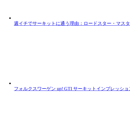
週イチでサーキットに通う理由：ロードスター・マスター
フォルクスワーゲン up! GTI サーキットインプレッシ