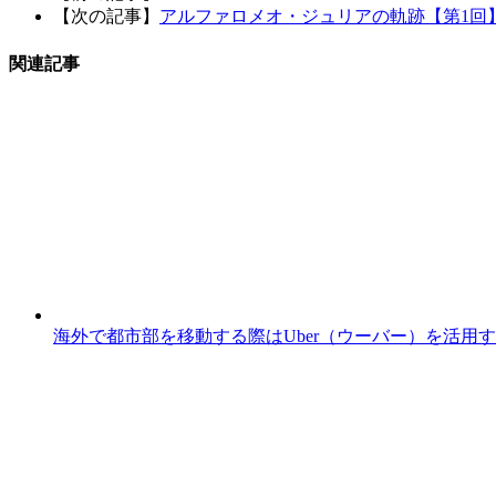
【次の記事】
アルファロメオ・ジュリアの軌跡【第1回
関連記事
海外で都市部を移動する際はUber（ウーバー）を活用