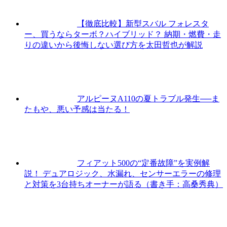
【徹底比較】新型スバル フォレスタ
ー、買うならターボ？ハイブリッド？ 納期・燃費・走
りの違いから後悔しない選び方を太田哲也が解説
アルピーヌA110の夏トラブル発生──ま
たもや、悪い予感は当たる！
フィアット500の“定番故障”を実例解
説！ デュアロジック、水漏れ、センサーエラーの修理
と対策を3台持ちオーナーが語る（書き手：高桑秀典）