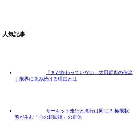
人気記事
「まだ終わっていない」太田哲也の信念
｜限界に挑み続ける理由とは
サーキット走行と滝行は同じ？ 極限状
態が生む「心の超回復」の正体