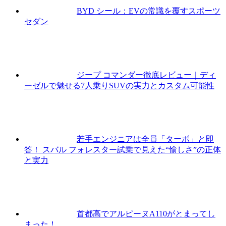
BYD シール：EVの常識を覆すスポーツ
セダン
ジープ コマンダー徹底レビュー｜ディ
ーゼルで魅せる7人乗りSUVの実力とカスタム可能性
若手エンジニアは全員「ターボ」と即
答！ スバル フォレスター試乗で見えた“愉しさ”の正体
と実力
首都高でアルピーヌA110がとまってし
まった！