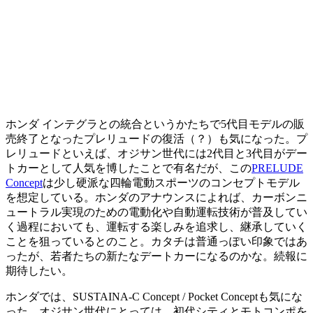
ホンダ インテグラとの統合というかたちで5代目モデルの販
売終了となったプレリュードの復活（？）も気になった。プ
レリュードといえば、オジサン世代には2代目と3代目がデー
トカーとして人気を博したことで有名だが、この
PRELUDE
Concept
は少し硬派な四輪電動スポーツのコンセプトモデル
を想定している。ホンダのアナウンスによれば、カーボンニ
ュートラル実現のための電動化や自動運転技術が普及してい
く過程においても、運転する楽しみを追求し、継承していく
ことを狙っているとのこと。カタチは普通っぽい印象ではあ
ったが、若者たちの新たなデートカーになるのかな。続報に
期待したい。
ホンダでは、SUSTAINA-C Concept / Pocket Conceptも気にな
った。オジサン世代にとっては、初代シティとモトコンポを