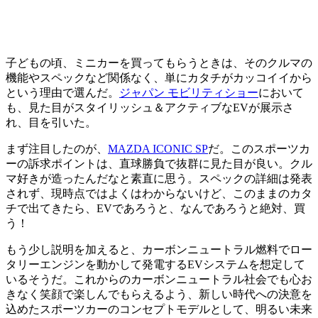
子どもの頃、ミニカーを買ってもらうときは、そのクルマの
機能やスペックなど関係なく、単にカタチがカッコイイから
という理由で選んだ。
ジャパン モビリティショー
において
も、見た目がスタイリッシュ＆アクティブなEVが展示さ
れ、目を引いた。
まず注目したのが、
MAZDA ICONIC SP
だ。このスポーツカ
ーの訴求ポイントは、直球勝負で抜群に見た目が良い。クル
マ好きが造ったんだなと素直に思う。スペックの詳細は発表
されず、現時点ではよくはわからないけど、このままのカタ
チで出てきたら、EVであろうと、なんであろうと絶対、買
う！
もう少し説明を加えると、カーボンニュートラル燃料でロー
タリーエンジンを動かして発電するEVシステムを想定して
いるそうだ。これからのカーボンニュートラル社会でも心お
きなく笑顔で楽しんでもらえるよう、新しい時代への決意を
込めたスポーツカーのコンセプトモデルとして、明るい未来