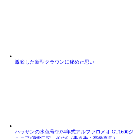
激変した新型クラウンに秘めた思い
ハッサンの水色号/1974年式アルファロメオ GT1600ジ
ュニア/偏愛日記 その6（書き手：高桑秀典）