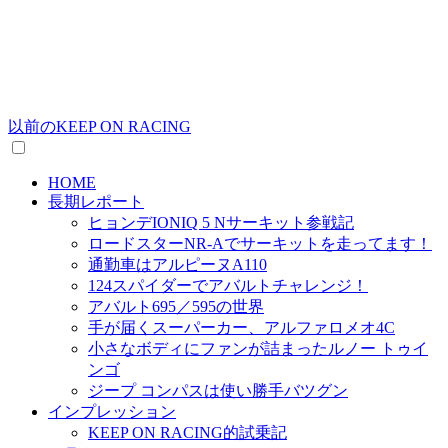
以前のKEEP ON RACING
HOME
長期レポート
ヒョンデIONIQ 5 Nサーキット参戦記
ロードスターNR-Aでサーキットを走ってます！
通勤車はアルピーヌA110
124スパイダーでアバルトチャレンジ！
アバルト695／595の世界
手が届くスーパーカー、アルファロメオ4C
小さなボディにファンが詰まったルノー トゥイ
ンゴ
ジープ コンパスは使い勝手バツグン
インプレッション
KEEP ON RACING的試乗記