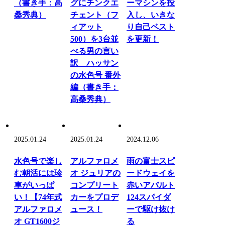
（書き手：高
グにチンクエ
ーマシンを投
桑秀典）
チェント（フ
入し、いきな
ィアット
り自己ベスト
500）を3台並
を更新！
べる男の言い
訳 ハッサン
の水色号 番外
編（書き手：
高桑秀典）
2025.01.24
2025.01.24
2024.12.06
水色号で楽し
アルファロメ
雨の富士スピ
む朝活には珍
オ ジュリアの
ードウェイを
車がいっぱ
コンプリート
赤いアバルト
い！【74年式
カーをプロデ
124スパイダ
アルファロメ
ュース！
ーで駆け抜け
オ GT1600ジ
る