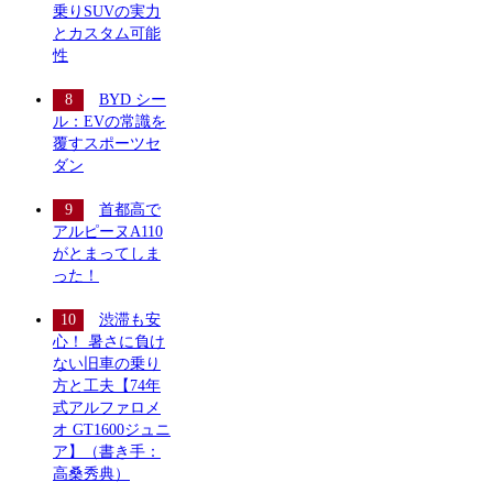
乗りSUVの実力
とカスタム可能
性
BYD シー
ル：EVの常識を
覆すスポーツセ
ダン
首都高で
アルピーヌA110
がとまってしま
った！
渋滞も安
心！ 暑さに負け
ない旧車の乗り
方と工夫【74年
式アルファロメ
オ GT1600ジュニ
ア】（書き手：
高桑秀典）