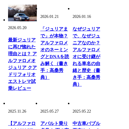
2026.01.21
2026.01.16
2026.05.20
「ジュリアま
なぜジュリア
で」が本物？
で、なぜジュ
最新ジュリア
アルファロメ
ニアなのか？
に再び惚れた
オのネーミン
アルファロメ
理由とは？ ア
グとDNAを読
オに受け継が
ルファロメオ
み解く（書き
れる車名の由
ジュリア クア
手：高桑秀
緒と歴史（書
ドリフォリオ
典）
き手：高桑秀
エストレマ試
典）
乗レビュー
2025.11.26
2025.05.27
2025.05.22
【アルファロ
アバルト乗り
中古車バブル