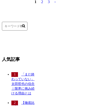
1
2
3
›
人気記事
「まだ終
わっていない」
太田哲也の信念
｜限界に挑み続
ける理由とは
【徹底比