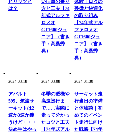
ピリッツと
い旧車の乗り
体験｜日々の
は？
方と工夫【74
整備と快適化
年式アルファ
の取り組み
ロメオ
【74年式アル
GT1600ジュ
ファロメオ
ニア】（書き
GT1600ジュ
手：高桑秀
ニア】（書き
典）
手：高桑秀
典）
2024.03.18
2024.03.08
2024.01.30
アバルト
冬季の暖機や
サーキット走
595、筑波サ
高速巡行ま
行当日の準備
ーキットは2
で……実際に
と体験談｜初
速か3速か迷
走って分かっ
めてのイベン
うけど・・・
たコツと工夫
ト走行に向け
決め手はやっ
【74年式アル
た戦略【74年