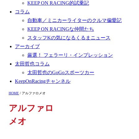
KEEP ON RACING的試乗記
コラム
自動車／ミニカーライターのクルマ偏愛記
KEEP ON RACINGな仲間たち
スタッフKの気になるくるまニュース
アーカイブ
厳選！ フェラーリ・インプレッション
太田哲也コラム
太田哲也のGoGoスポーツカー
KeepOnRacingチャンネル
HOME
/
アルファロメオ
アルファロ
メオ