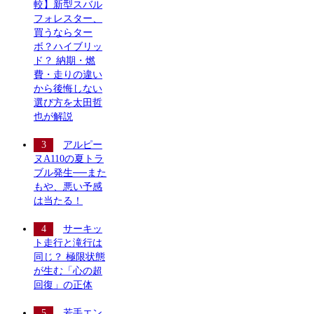
較】新型スバル
フォレスター、
買うならター
ボ？ハイブリッ
ド？ 納期・燃
費・走りの違い
から後悔しない
選び方を太田哲
也が解説
アルピー
ヌA110の夏トラ
ブル発生──また
もや、悪い予感
は当たる！
サーキッ
ト走行と滝行は
同じ？ 極限状態
が生む「心の超
回復」の正体
若手エン