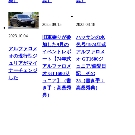
典）
典）
典）
2023.09.15
2023.08.18
2023.10.04
旧車乗りが参
ハッサンの水
加した9月の
色号/1974年式
アルファロメ
イベントレポ
アルファロメ
オの現行型ジ
ート【74年式
オ GT1600ジ
ュリアがマイ
アルファロメ
ュニア/偏愛日
ナーチェンジ
オ GT1600ジ
記 その
した
ュニア】（書
25（書き手：
き手：高桑秀
高桑秀典）
典）