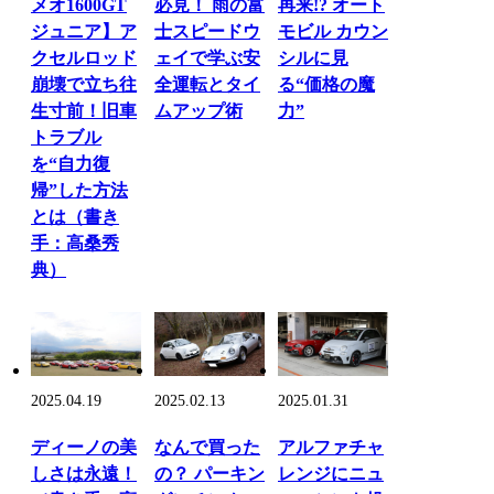
メオ1600GT
必見！ 雨の富
再来!? オート
ジュニア】ア
士スピードウ
モビル カウン
クセルロッド
ェイで学ぶ安
シルに見
崩壊で立ち往
全運転とタイ
る“価格の魔
生寸前！旧車
ムアップ術
力”
トラブル
を“自力復
帰”した方法
とは（書き
手：高桑秀
典）
2025.04.19
2025.02.13
2025.01.31
ディーノの美
なんで買った
アルファチャ
しさは永遠！
の？ パーキン
レンジにニュ