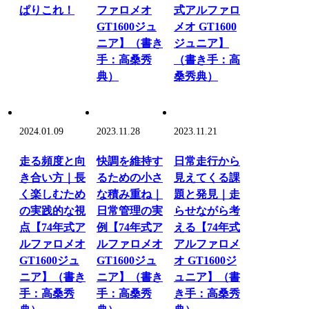
ぱりこれ！
ファロメオ
式アルファロ
GT1600ジュ
メオ GT1600
ニア】（書き
ジュニア】
手：高桑秀
（書き手：高
典）
桑秀典）
2024.01.09
2023.11.28
2023.11.21
走る頻度と向
快調を維持す
日常走行から
き合い方｜長
るための小さ
見えてくる課
く楽しむため
な積み重ね｜
題と発見｜走
の実践的な視
日常管理の実
らせながら考
点【74年式ア
例【74年式ア
える【74年式
ルファロメオ
ルファロメオ
アルファロメ
GT1600ジュ
GT1600ジュ
オ GT1600ジ
ニア】（書き
ニア】（書き
ュニア】（書
手：高桑秀
手：高桑秀
き手：高桑秀