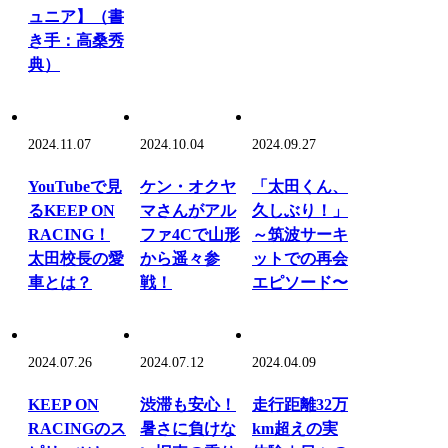
ュニア】（書
き手：高桑秀
典）
2024.11.07
2024.10.04
2024.09.27
YouTubeで見
ケン・オクヤ
「太田くん、
るKEEP ON
マさんがアル
久しぶり！」
RACING！
ファ4Cで山形
～筑波サーキ
太田校長の愛
から遥々参
ットでの再会
車とは？
戦！
エピソード〜
2024.07.26
2024.07.12
2024.04.09
KEEP ON
渋滞も安心！
走行距離32万
RACINGのス
暑さに負けな
km超えの実