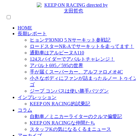
HOME
長期レポート
ヒョンデIONIQ 5 Nサーキット参戦記
ロードスターNR-Aでサーキットを走ってます！
通勤車はアルピーヌA110
124スパイダーでアバルトチャレンジ！
アバルト695／595の世界
手が届くスーパーカー、アルファロメオ4C
小さなボディにファンが詰まったルノー トゥイ
ゴ
ジープ コンパスは使い勝手バツグン
インプレッション
KEEP ON RACING的試乗記
コラム
自動車／ミニカーライターのクルマ偏愛記
KEEP ON RACINGな仲間たち
スタッフKの気になるくるまニュース
アーカイブ