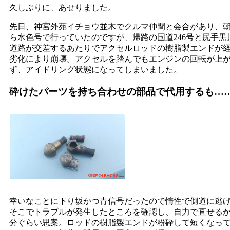
久しぶりに、あせりました。
先日、神宮外苑イチョウ並木でクルマ仲間と会合があり、
ら水色号で行っていたのですが、帰路の国道246号と尻手黒
道路が交差するあたりでアクセルロッドの樹脂製エンドが
劣化により崩壊。アクセルを踏んでもエンジンの回転が上
ず、アイドリング状態になってしまいました。
砕けたパーツを持ち合わせの部品で代用するも…
幸いなことに下り坂かつ青信号だったので惰性で側道に逃
そこでトラブルが発生したところを確認し、自力で直せるか
分ぐらい思案。ロッドの樹脂製エンドが粉砕して短くなっ