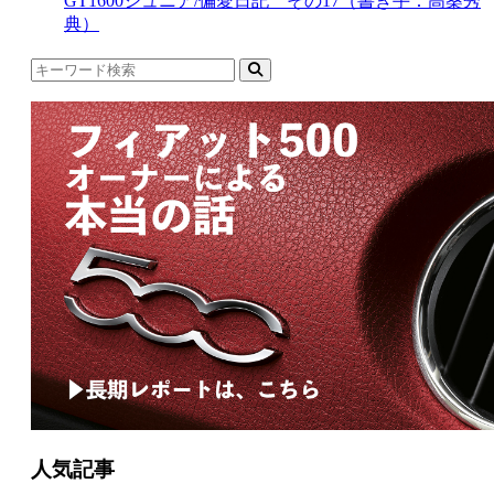
GT1600ジュニア/偏愛日記 その17（書き手：高桑秀
典）
人気記事