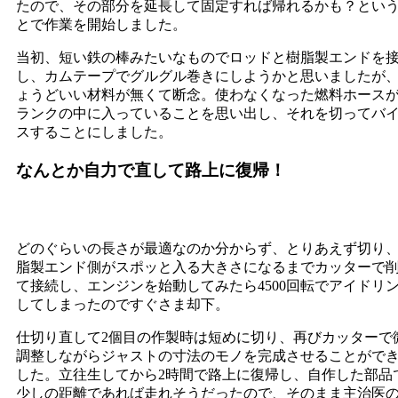
たので、その部分を延長して固定すれば帰れるかも？とい
とで作業を開始しました。
当初、短い鉄の棒みたいなものでロッドと樹脂製エンドを
し、カムテープでグルグル巻きにしようかと思いましたが
ょうどいい材料が無くて断念。使わなくなった燃料ホース
ランクの中に入っていることを思い出し、それを切ってバ
スすることにしました。
なんとか自力で直して路上に復帰！
どのぐらいの長さが最適なのか分からず、とりあえず切り
脂製エンド側がスポッと入る大きさになるまでカッターで
て接続し、エンジンを始動してみたら4500回転でアイドリ
してしまったのですぐさま却下。
仕切り直して2個目の作製時は短めに切り、再びカッターで
調整しながらジャストの寸法のモノを完成させることがで
した。立往生してから2時間で路上に復帰し、自作した部品
少しの距離であれば走れそうだったので、そのまま主治医