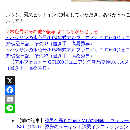
いつも、緊急ピットインに対応していただき、ありがとう
います！
▽水色号のその他の記事はこちらからどうぞ
・ハッサンの水色号/1974年式アルファロメオ GT1600ジュニ
ア/偏愛日記 その33（書き手：高桑秀典）
・ハッサンの水色号/1974年式アルファロメオ GT1600ジュニ
ア/偏愛日記 その27（書き手：高桑秀典）
・【アルファロメオ GT1600ジュニア】消耗品交換のススメ
（書き手：高桑秀典）
X
Facebook
Email
Line
【前の記事】
視界が歪む加速とV12の咆哮──フェラー
640 （1989） 渾身のサーキット試乗インプレッション