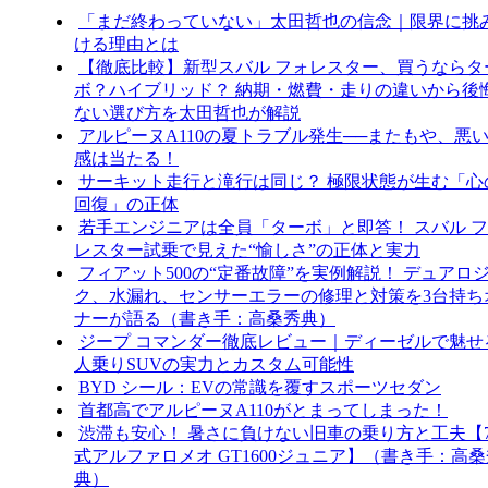
「まだ終わっていない」太田哲也の信念｜限界に挑
ける理由とは
【徹底比較】新型スバル フォレスター、買うならタ
ボ？ハイブリッド？ 納期・燃費・走りの違いから後
ない選び方を太田哲也が解説
アルピーヌA110の夏トラブル発生──またもや、悪
感は当たる！
サーキット走行と滝行は同じ？ 極限状態が生む「心
回復」の正体
若手エンジニアは全員「ターボ」と即答！ スバル 
レスター試乗で見えた“愉しさ”の正体と実力
フィアット500の“定番故障”を実例解説！ デュアロ
ク、水漏れ、センサーエラーの修理と対策を3台持ち
ナーが語る（書き手：高桑秀典）
ジープ コマンダー徹底レビュー｜ディーゼルで魅せ
人乗りSUVの実力とカスタム可能性
BYD シール：EVの常識を覆すスポーツセダン
首都高でアルピーヌA110がとまってしまった！
渋滞も安心！ 暑さに負けない旧車の乗り方と工夫【7
式アルファロメオ GT1600ジュニア】（書き手：高桑
典）