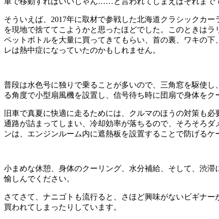
車で移動すればいいじゃん……と言われてしまえばそれまで
そういえば、2017年に取材で参戦した北海道クラシックカ
を現地で捨ててこようかと思ったほどでした。このときはラ
ペットボトルを大量に買ってきてもらい、首の裏、ワキの下
レは熱中症になっていたのかもしれません。
普段は水色号に独りで乗ることが多いので、三角窓を駆使し
る角度で小型扇風機を設置し、信号待ち時に団扇で身体をク
旧車で真夏に快適に走るためには、クルマのほうの対策も必
通路が詰まってしまい、冷却効率が落ちるので、そろそろダ
ンは、エンジンルーム内に遮熱板を設置することで防げるケ
小まめな休憩、身体のクーリング、水分補給、そして、渋滞
愉しんでください。
さてさて、ナニゴトも流行ると、さほど興味がないビギナー
買われてしまったりしています。