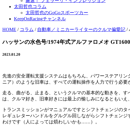
厳選！ フェラーリ・インプレッション
太田哲也コラム
太田哲也のGoGoスポーツカー
KeepOnRacingチャンネル
HOME
/
コラム
/
自動車／ミニカーライターのクルマ偏愛記
/
ハッサンの水色号/1974年式アルファロメオ GT1
2023.01.20
先進の安全運転支援システムはもちろん、パワーステアリングや
ニア）のような旧車は、すべての運転操作を人力で行う必要
走る、曲がる、止まる、というクルマの基本的な動きを、す
は、クルマ好き、旧車好きには最上の愉しみになるともいえ
トランスミッションがマニュアルですとシフトチェンジのタ
レギュレターハンドルをグルグル回しながらシフトチェンジ
わけです（人によっては煩わしいかも……）。