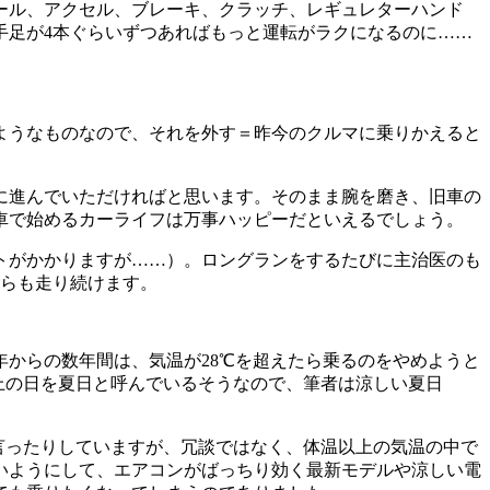
ール、アクセル、ブレーキ、クラッチ、レギュレターハンド
手足が4本ぐらいずつあればもっと運転がラクになるのに……
ようなものなので、それを外す＝昨今のクルマに乗りかえると
に進んでいただければと思います。そのまま腕を磨き、旧車の
車で始めるカーライフは万事ハッピーだといえるでしょう。
トがかかりますが……）。ロングランをするたびに主治医のも
からも走り続けます。
年からの数年間は、気温が28℃を超えたら乗るのをやめようと
以上の日を夏日と呼んでいるそうなので、筆者は涼しい夏日
と言ったりしていますが、冗談ではなく、体温以上の気温の中で
いようにして、エアコンがばっちり効く最新モデルや涼しい電