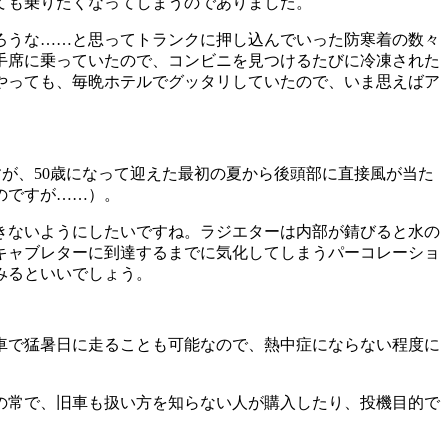
ても乗りたくなってしまうのでありました。
だろうな……と思ってトランクに押し込んでいった防寒着の数々
手席に乗っていたので、コンビニを見つけるたびに冷凍された
やっても、毎晩ホテルでグッタリしていたので、いま思えばア
が、50歳になって迎えた最初の夏から後頭部に直接風が当た
のですが……）。
きないようにしたいですね。ラジエターは内部が錆びると水の
キャブレターに到達するまでに気化してしまうパーコレーショ
みるといいでしょう。
車で猛暑日に走ることも可能なので、熱中症にならない程度に
の常で、旧車も扱い方を知らない人が購入したり、投機目的で