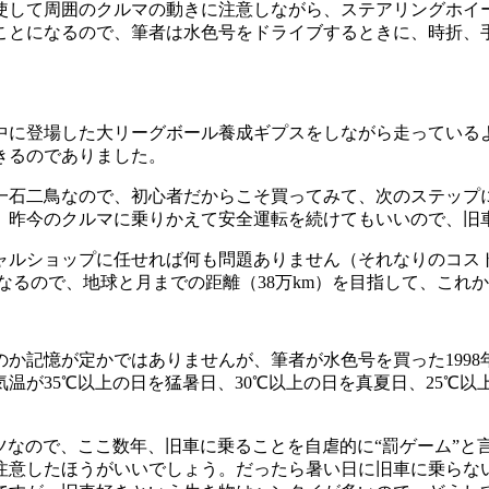
使して周囲のクルマの動きに注意しながら、ステアリングホイ
ことになるので、筆者は水色号をドライブするときに、時折、
中に登場した大リーグボール養成ギプスをしながら走っている
きるのでありました。
一石二鳥なので、初心者だからこそ買ってみて、次のステップ
、昨今のクルマに乗りかえて安全運転を続けてもいいので、旧
ャルショップに任せれば何も問題ありません（それなりのコス
になるので、地球と月までの距離（38万km）を目指して、これ
か記憶が定かではありませんが、筆者が水色号を買った1998
温が35℃以上の日を猛暑日、30℃以上の日を真夏日、25℃
ツなので、ここ数年、旧車に乗ることを自虐的に“罰ゲーム”
注意したほうがいいでしょう。だったら暑い日に旧車に乗らな