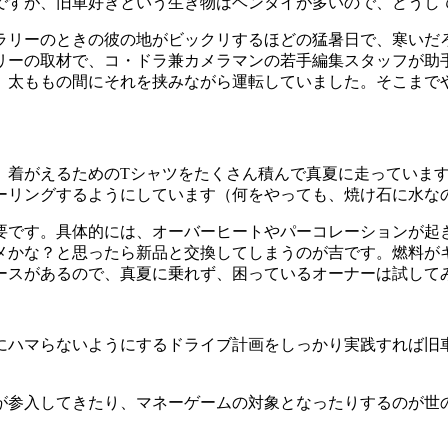
ですが、旧車好きという生き物はヘンタイが多いので、どうし
ーラリーのときの彼の地がビックリするほどの猛暑日で、寒い
リーの取材で、コ・ドラ兼カメラマンの若手編集スタッフが助
、太ももの間にそれを挟みながら運転していました。そこまで
、着がえるためのTシャツをたくさん積んで真夏に走っています
ーリングするようにしています（何をやっても、焼け石に水な
要です。具体的には、オーバーヒートやパーコレーションが起
メかな？と思ったら新品と交換してしまうのが吉です。燃料が
ースがあるので、真夏に乗れず、困っているオーナーは試して
にハマらないようにするドライブ計画をしっかり実践すれば旧
が参入してきたり、マネーゲームの対象となったりするのが世