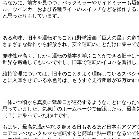
ちなみに、前方を見つつ、バックミラーやサイドミラーも駆
ル、ウインカーおよび各種ライトのスイッチなどを操作する
と思ったりもしています。
ある意味、旧車を運転することは野球漫画「巨人の星」の劇
さまざまな操作から解放され、安全運転のことだけに集中で
趣味性が高く、しかも運転の基本を学ぶことができる旧車は
世界を邁進してもいいですし、旧車で運転のイロハを習得し
維持管理については、旧車のことをよく理解しているスペシ
とに入庫させている水色号は、もうすぐ走行距離が32万km
一体いつ頃から真夏に猛暑日が連発するようなことになったの
思っていました。気象庁のホームぺージで確認したら、最高気
（？）に乗っていたわけです。
もはや、最高気温が40℃を超える日もあるほど日本もアツア
エアコンのないクルマを運転すると簡単に熱中症になるので