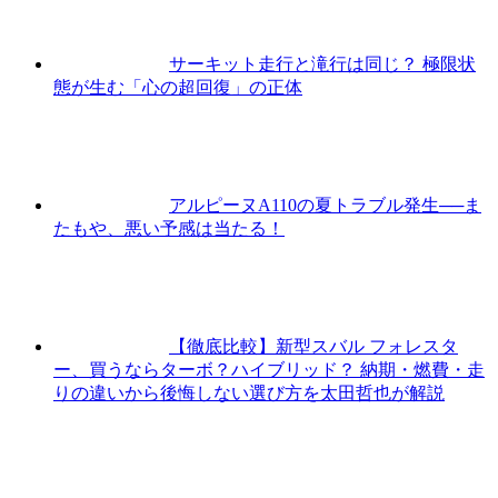
サーキット走行と滝行は同じ？ 極限状
態が生む「心の超回復」の正体
アルピーヌA110の夏トラブル発生──ま
たもや、悪い予感は当たる！
【徹底比較】新型スバル フォレスタ
ー、買うならターボ？ハイブリッド？ 納期・燃費・走
りの違いから後悔しない選び方を太田哲也が解説