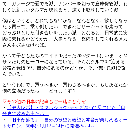
て、ガレージで愛でる派、ナンバーを切って倉庫保管派、も
しくは新しいクルマが現れると、潔く下取りしていく派。
僕はというと、どれでもないかな。なんとなく、欲しくなっ
たら買って、乗り倒したい。できればサーキットを走って、
どっぷりとした付き合いをしたい派。となると、日常的に実
際に乗れるかどうかが、大事となる。整備をしてくれるメカ
さんも探さなければ。
かつて子どもたちのアイドルだった2002ターボはいま、オジ
サンたちのヒーローになっている。そんなクルマを“迎える
資格と覚悟”が、自分にあるのかどうか。今、僕は真剣に悩
んでいる。
というわけで、買うべきか、買わざるべきか。もしあなたが
僕の立場だったら……どうします？
▽その他の旧車の記事もご一緒にどうぞ
・
【潜入レポ】ノスタルジック2デイズ2025で見つけた「自
分史に残る名車たち」
・
「旧車が蘇る」～自分の欲望と羨望と本音が楽しめるオー
トサロン、来年は1月12～14日に開催-Vol.4～