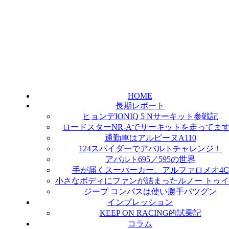
HOME
長期レポート
ヒョンデIONIQ 5 Nサーキット参戦記
ロードスターNR-Aでサーキットを走ってま
通勤車はアルピーヌA110
124スパイダーでアバルトチャレンジ！
アバルト695／595の世界
手が届くスーパーカー、アルファロメオ4C
小さなボディにファンが詰まったルノー トゥ
ジープ コンパスは使い勝手バツグン
インプレッション
KEEP ON RACING的試乗記
コラム