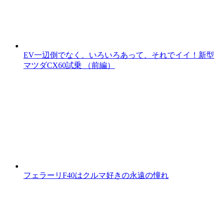
EV一辺倒でなく、いろいろあって、それでイイ！新型
マツダCX60試乗 （前編）
フェラーリF40はクルマ好きの永遠の憧れ