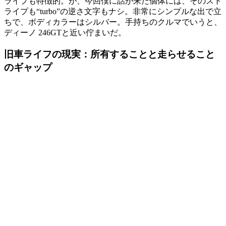
ライプも特徴的。が、今回僕に話が来た個体には、そのスト
ライプも“turbo”の逆さ文字もナシ。非常にシンプルな出で立
ちで、ボディカラーはシルバー。手持ちのクルマでいうと、
ディーノ 246GTと近い佇まいだ。
旧車ライフの現実：所有することと走らせること
のギャップ