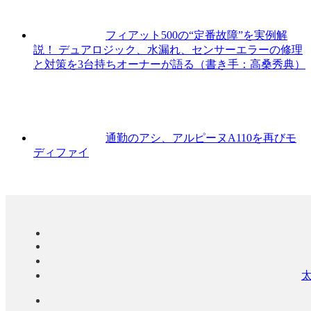
フィアット500の“定番故障”を実例解
説！ デュアロジック、水漏れ、センサーエラーの修理
と対策を3台持ちオーナーが語る（書き手：高桑秀典）
通勤のアシ、アルピーヌA110を再びモ
ディファイ