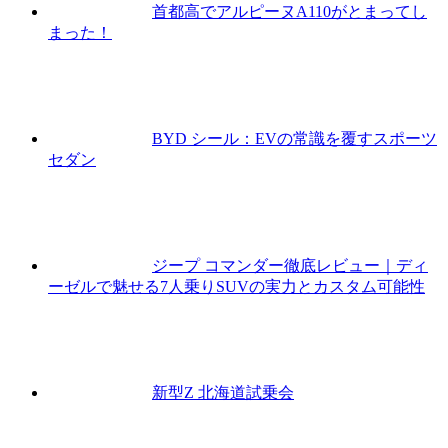
首都高でアルピーヌA110がとまってし
まった！
BYD シール：EVの常識を覆すスポーツ
セダン
ジープ コマンダー徹底レビュー｜ディ
ーゼルで魅せる7人乗りSUVの実力とカスタム可能性
新型Z 北海道試乗会