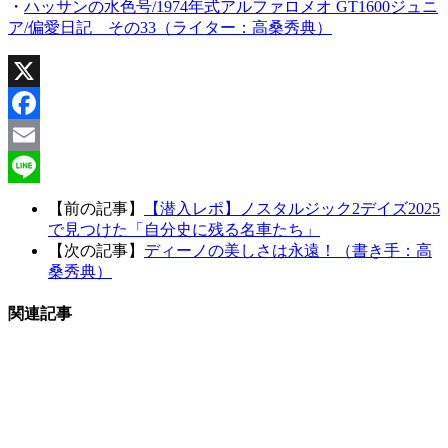
・
ハッサンの水色号/1974年式アルファロメオ GT1600ジュニ
ア/偏愛日記 その33（ライター：高桑秀典）
X
Facebook
Email
Line
【前の記事】
【潜入レポ】ノスタルジック2デイズ2025
で見つけた「自分史に残る名車たち」
【次の記事】
ディーノの美しさは永遠！（書き手：高
桑秀典）
関連記事