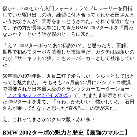
僕がFＪ1600という入門フォーミュラでプロレーサーを目指
していた駆け出しの頃、練習に付き合ってくれた石田さんと
いうお坊さんが、天寿をまっとうされた。それで最近になっ
て、その方が長年大事にしてきたBMW 2002ターボを「買わ
ないか？」という話が僕のところに来た。
「え？ 2002ターボってあの伝説の？」と思った方、正解。
世界で初めてターボを装着した市販車だ。カタチは四角いの
だが『サーキットの狼』にもスーパーカーとして登場してい
た。
50年前の1974年製。丸目二灯で愛らしい。クルマとしてはと
っても魅力的だ。 そもそも2ヵ月前の2月にパシフィコ横浜
で開催された日本最大級のクラシックカーモーターショー
「
ノスタルジック2デイズ2025
」で、たまたま展示されてい
た2002ターボを見て、「うわ、かわいい！懐かしいな、石田
さんが乗ってたな」と思った“直後”にこの話が来た。
え、これってまさかのクルマ版・赤い糸？
BMW 2002
ターボの魅力と歴史【最強のマルニ】