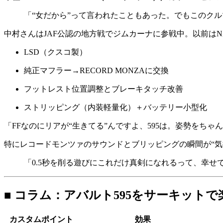
「“女だから”って言われたこともあった。でもこのク
中村さんはJAF公認の地方戦でジムカーナに参戦中。以前は
LSD（クスコ製）
純正マフラー→RECORD MONZAに交換
フットレスト位置調整とブレーキタッチ改善
ストリッピング（内装軽量化）＋バッテリー小型化
「FFなのにリアが“生きてる”んですよ、595は。姿勢をち
特にレコードモンツァのサウンドとブリッピングの瞬間が“気
「0.5秒を削る遊びにこれだけ真剣になれるって、幸せ
■ コラム：アバルト595をサーキットで
カスタムポイント
効果