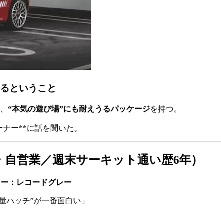
なるということ
に、
“本気の遊び場”にも耐えうるパッケージ
を持つ。
ーナー**に話を聞いた。
0代・自営業／週末サーキット通い歴6年）
）／カラー：レコードグレー
軽量ハッチ”が一番面白い」