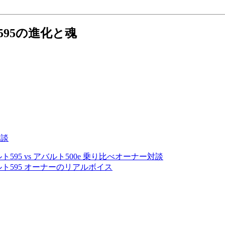
595の進化と魂
対談
595 vs アバルト500e 乗り比べオーナー対談
ルト595 オーナーのリアルボイス