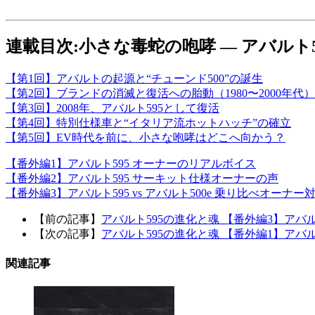
連載目次:小さな毒蛇の咆哮 ― アバルト
【第1回】アバルトの起源と“チューンド500”の誕生
【第2回】ブランドの消滅と復活への胎動（1980〜2000年代）
【第3回】2008年、アバルト595として復活
【第4回】特別仕様車と“イタリア流ホットハッチ”の確立
【第5回】EV時代を前に、小さな咆哮はどこへ向かう？
【番外編1】アバルト595 オーナーのリアルボイス
【番外編2】アバルト595 サーキット仕様オーナーの声
【番外編3】アバルト595 vs アバルト500e 乗り比べオーナー
【前の記事】
アバルト595の進化と魂 【番外編3】アバルト
【次の記事】
アバルト595の進化と魂 【番外編1】アバ
関連記事