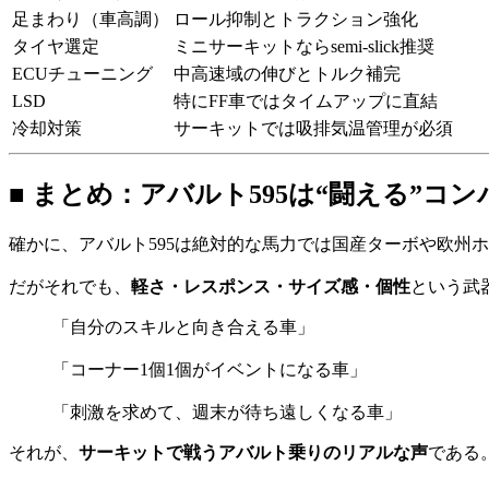
足まわり（車高調）
ロール抑制とトラクション強化
タイヤ選定
ミニサーキットならsemi-slick推奨
ECUチューニング
中高速域の伸びとトルク補完
LSD
特にFF車ではタイムアップに直結
冷却対策
サーキットでは吸排気温管理が必須
■ まとめ：アバルト595は“闘える”コ
確かに、アバルト595は絶対的な馬力では国産ターボや欧州
だがそれでも、
軽さ・レスポンス・サイズ感・個性
という武
「自分のスキルと向き合える車」
「コーナー1個1個がイベントになる車」
「刺激を求めて、週末が待ち遠しくなる車」
それが、
サーキットで戦うアバルト乗りのリアルな声
である