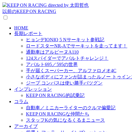
以前のKEEP ON RACING
HOME
長期レポート
ヒョンデIONIQ 5 Nサーキット参戦記
ロードスターNR-Aでサーキットを走ってます！
通勤車はアルピーヌA110
124スパイダーでアバルトチャレンジ！
アバルト695／595の世界
手が届くスーパーカー、アルファロメオ4C
小さなボディにファンが詰まったルノー トゥイン
ジープ コンパスは使い勝手バツグン
インプレッション
KEEP ON RACING的試乗記
コラム
自動車／ミニカーライターのクルマ偏愛記
KEEP ON RACINGな仲間たち
スタッフKの気になるくるまニュース
アーカイブ