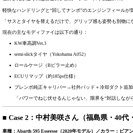
軽快なハンドリングと“回してナンボ”のエンジンフィールが
「サスとタイヤを替えるだけで、グリップ感も姿勢も別物にな
現在の主なモディファイは以下の通り：
KW車高調Ver.3
semi-slickタイヤ（Yokohama A052）
ロールケージ（Bピラー止め）
ECUリマップ（約185ps仕様）
ブレンボ純正キャリパー→社外パッド＋冷却ダクト追加
「パワーでねじ伏せるんじゃない、限界を“対話しなが
■ Case 2：中村美咲さん（福島県・4
車種：Abarth 595 Esseesse（2020年モデル）／カラ