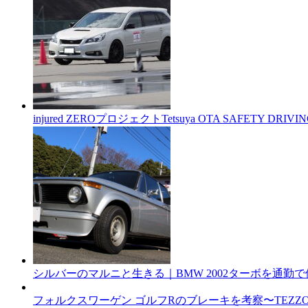
injured ZEROプロジェクトTetsuya OTA SAFETY D
シルバーのマルニと生きる｜BMW 2002ターボを通勤
フォルクスワーゲン ゴルフRのブレーキを考察〜TEZ