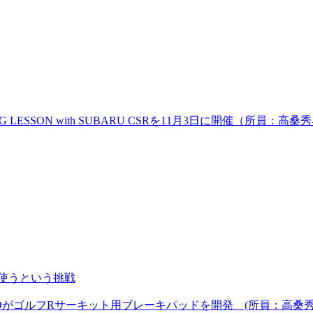
RIVING LESSON with SUBARU CSRを11月3日に開催（所員：高桑
で使うという挑戦
ZOがゴルフRサーキット用ブレーキパッドを開発 (所員：高桑