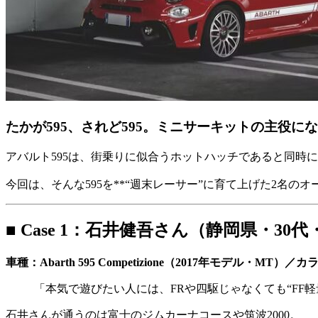
たかが595、されど595。ミニサーキットの主役に
アバルト595は、街乗りに似合うホットハッチであると同時
今回は、そんな595を**“週末レーサー”に育て上げた2名のオ
■ Case 1：石井健吾さん（静岡県・3
車種：Abarth 595 Competizione（2017年モデル・MT
「本気で遊びたい人には、FRや四駆じゃなくても“FF
石井さんが通うのは富士のジムカーナコースや筑波2000。