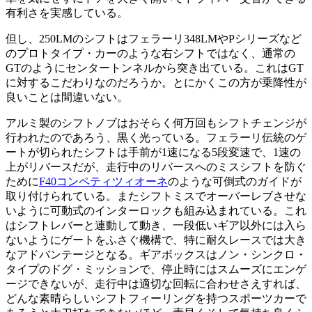
有利さを実感している。
但し、250LMのシフトはフェラーリ348LMやPシリーズなど
のプロトタイプ・カーのような右シフトではなく、通常の
GTのようにセンタートンネルから突き出ている。これはGT
に対するこだわりなのだろうか。とにかくこの方が乗降性が
良いことは間違いない。
アルミ製のシフトノブはおそらく何万回もシフトチェンジが
行われたのであろう、黒く光っている。フェラーリ伝統のゲ
ートが切られたシフトは手前が1速になる5段変速で、1速の
上がリバースだが、走行中のリバースへのミスシフトを防ぐ
ために
F40コンペティツィオーネ
のような可倒式のガイドが
取り付けられている。またシフトミスでオーバーレブさせな
いように可動式のインターロックも組み込まれている。これ
はシフトレバーと連動して動き、一段低いギア以外には入ら
ないようにゲートをふさぐ機構で、特に耐久レースでは大き
なアドバンテージとなる。ギアボックスはノン・シンクロ・
タイプのドグ・ミッションで、停止時にはスムーズにエンゲ
ージできないが、走行中は適切な回転に合わせさえすれば、
どんな素晴らしいシフトフィーリングを持つスポーツカーで