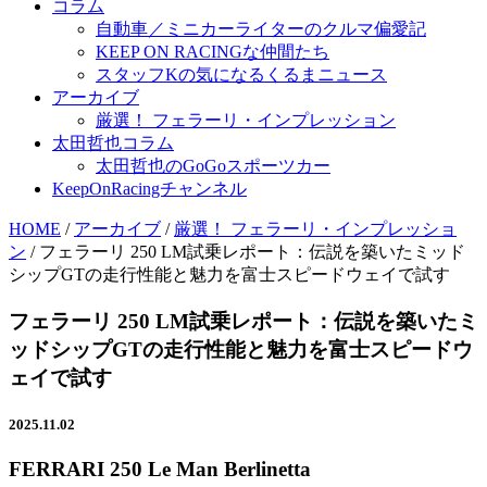
コラム
自動車／ミニカーライターのクルマ偏愛記
KEEP ON RACINGな仲間たち
スタッフKの気になるくるまニュース
アーカイブ
厳選！ フェラーリ・インプレッション
太田哲也コラム
太田哲也のGoGoスポーツカー
KeepOnRacingチャンネル
HOME
/
アーカイブ
/
厳選！ フェラーリ・インプレッショ
ン
/
フェラーリ 250 LM試乗レポート：伝説を築いたミッド
シップGTの走行性能と魅力を富士スピードウェイで試す
フェラーリ 250 LM試乗レポート：伝説を築いたミ
ッドシップGTの走行性能と魅力を富士スピードウ
ェイで試す
2025.11.02
FERRARI 250 Le Man Berlinetta