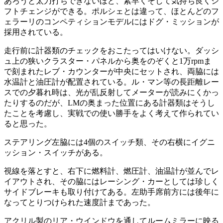
あろうと太刀打ちできないほど、素早くそして気持ち良くシ
フトチェンジができる。ポルシェとは違って、ほとんどのフ
ェラーリのコンペティションモデルにはドグ・ミッションが
採用されている。
走行前に計器類のチェックをおこたってはいけない。ダッシ
ュ上の狭いクラスター・パネルから奥をのぞくと1万rpmま
で刻まれたレブ・カウンターが中央にセットされ、両脇には
水温計と油圧計が配置されている。ル・マン等の長距離レー
スでの夕暮れ時は、光が乱反射してメーターが読みにくかっ
たりするのだが、LMの奥まった位置にある計器類はそうし
たことを考慮し、実戦での使い勝手をよく考えて作られてい
ると思った。
ステアリング左脇には4個のスイッチ類、その右横にイグニ
ッション・スイッチがある。
視線を落とすと、右下に燃料計、燃圧計、油温計が並んでレ
イアウトされ、その脇にはレーシング・カーとしては珍しく
サイドブレーキも取り付けてある。左助手席前方には後年に
なってとりつけられた速度計まであった。
アクリル製のリア・ウインドウを通してルームミラーに映る