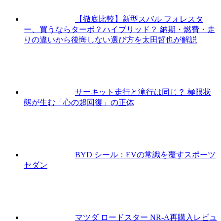
【徹底比較】新型スバル フォレスタ
ー、買うならターボ？ハイブリッド？ 納期・燃費・走
りの違いから後悔しない選び方を太田哲也が解説
サーキット走行と滝行は同じ？ 極限状
態が生む「心の超回復」の正体
BYD シール：EVの常識を覆すスポーツ
セダン
マツダ ロードスター NR-A再購入レビュ