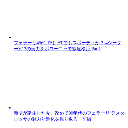
フェラーリ456GTAはATでもスポーティか？ 4シータ
ーV12の実力をボローニャで徹底検証 Part1
新型が誕生した今、改めて80年代のフェラーリ テスタ
ロッサの魅力と進化を振り返る：前編