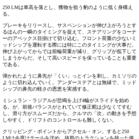
250 LMは車高を落とし、獲物を狙う豹のように低く身構え
る。
ブレーキをリリースし、サスペンションが伸び上がろうとす
るほんの一瞬のタイミングを捉えて、ステアリングをコーナ
ーのアペックス目掛けて切り込む。フロント荷重の少ないミ
ッドシップを運転する際には特にこのタイミングが大事だ。
伸び上がってからでは前輪荷重が減り、グリップが低下して
しまうからだ。そして高いスピードを保っていることも重要
である。
弾かれたように鼻先が「くい」っとインを刺し、カミソリの
ように切れ込んでいく。アンダーステアとは無縁で、ミッド
シップの鼻先の軽さの恩恵を実感する。
ミシュラン・ラジアルが悲鳴を上げ4輪がスライドを始め
る。が、前後バランスがとれていて修正舵は少なくてすむ
し、滑り方がスムーズだから、クルマの「次」の動きを予想
しやすく、ドリフトのコントロールも難しくない。
クリッピング・ポイントからアクセル・オン。すると250
LMは今度はテールを沈め、抜群のトラクションを持った後