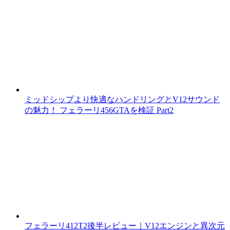
ミッドシップより快適なハンドリングとV12サウンド
の魅力！ フェラーリ456GTAを検証 Part2
フェラーリ412T2後半レビュー｜V12エンジンと異次元