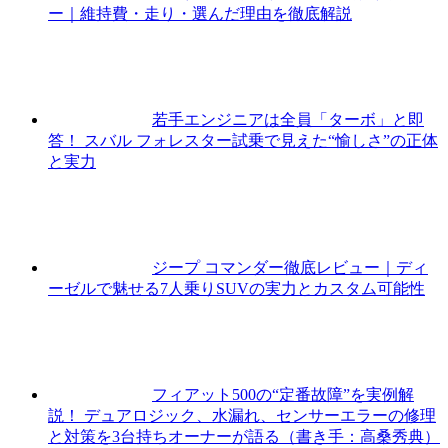
ー｜維持費・走り・選んだ理由を徹底解説
若手エンジニアは全員「ターボ」と即
答！ スバル フォレスター試乗で見えた“愉しさ”の正体
と実力
ジープ コマンダー徹底レビュー｜ディ
ーゼルで魅せる7人乗りSUVの実力とカスタム可能性
フィアット500の“定番故障”を実例解
説！ デュアロジック、水漏れ、センサーエラーの修理
と対策を3台持ちオーナーが語る（書き手：高桑秀典）