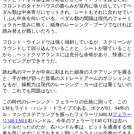
フロントのタイヤハウスの膨らみが室内に張り出していてペ
ダル類は中央寄りにセットされ、シートもそれに合わせてい
くぶん中央を向いている。ペダル類の間隔は現代のフォーミ
ュラカー並みに狭く、細身のレーシング・ブーツでなければ
踏み替えが難しいだろう。
フロント・ウインドウは強く傾斜しているが、スクリーンが
ラウンドして回り込んでいることと、シートが寝ていること
から、ヘッドクリアランスには充分な余裕があり、快適にド
ライビングができそうだ。
跳ね馬のマークが中央に刻まれた細身のステアリングを握る
と、手が伸び切った昔風のストレートアームのポジションと
なるが、操舵力は現代のレーシング・カーほどは重くないの
で、これでも問題はない。
この時代のレーシング・フェラーリの伝統に則って、この
LMもライト・ハンド・ドライブである。ボクが93、94年の
ル・マンでステアリングを握ったフェラーリ348LM
フェラー
リ348 LM
は右ハンドル、今年のフェラーリF40 GTEは左ハ
ンドルだったのだが、右ハンドル車は、ピットを通過する他
車を気にせずにドアを大きく開いてドライバー交替ができる