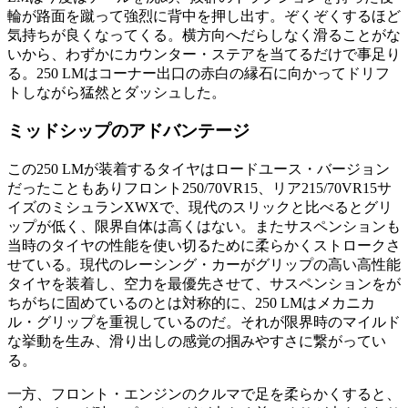
輪が路面を蹴って強烈に背中を押し出す。ぞくぞくするほど
気持ちが良くなってくる。横方向へだらしなく滑ることがな
いから、わずかにカウンター・ステアを当てるだけで事足り
る。250 LMはコーナー出口の赤白の縁石に向かってドリフ
トしながら猛然とダッシュした。
ミッドシップのアドバンテージ
この250 LMが装着するタイヤはロードユース・バージョン
だったこともありフロント250/70VR15、リア215/70VR15サ
イズのミシュランXWXで、現代のスリックと比べるとグリ
ップが低く、限界自体は高くはない。またサスペンションも
当時のタイヤの性能を使い切るために柔らかくストロークさ
せている。現代のレーシング・カーがグリップの高い高性能
タイヤを装着し、空力を最優先させて、サスペンションをが
ちがちに固めているのとは対称的に、250 LMはメカニカ
ル・グリップを重視しているのだ。それが限界時のマイルド
な挙動を生み、滑り出しの感覚の掴みやすさに繋がってい
る。
一方、フロント・エンジンのクルマで足を柔らかくすると、