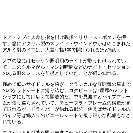
ドア・ノブに人差し指を掛け親指でリリース・ボタンを押
す。窓にアクリル製のスライド・ウインドウがはめこまれた
アルミ製のドアは、人差し指1本で開けられるほど軽い。
ノブの脇にはゼッケン照明用のライトが取り付けられてい
て、このクルマがル・マン24時間などのナイト・セッション
のある耐久レースを前提としていたことが伺い知れる。
極めて低いサイドシルを跨ぎ、クラシカルな雰囲気の肩まで
のバケットシートに滑り込む。コクピットは2座席のミッド
シップにしては広くて開放的だ。中を見渡すとパイプフレー
ムが張り巡らされていて、チューブラ・フレームの構造が見
て取れるが、ドライバーが触れる部分、例えばサイドシルの
パイプ等は綿入りのビニールシートで覆う細かな配慮もなさ
れている。
コクピットを可能な限り前進させたレイアウトを採るため、