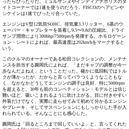
ったらぴったりだ。ミュルサンヌやインディアナポリスのタ
イトコーナーでは1速を使うのだろう。FISCOのヘアピンや
シケインは1速でぴったり合っていた。
エンジンはV型12気筒SOHC、排気量3.3リッター、6基のウ
ェーバー・キャブレターを装着し9.5〜9.8の圧縮比、ドライ
サンプ潤滑により300bhp/7500rpmを発揮する。ホモロゲーシ
ョン・シートによれば、最高速度は292km/hをマークすると
いう。
このクルマのオーナーである松田コレクションの、メンテナ
ンスを担当する圓岡氏によれば、「まだキャブの調整が今一
歩なんだよねえ」ということだった。確かに低回転ではトル
クが薄かったが、だからと言ってバラつくようなこともな
く、なかなかどうしてエンジンの調子は良好、特に5000rpm
を超えると、30年も前のコンペティション・モデルとは信じ
難いほど、吸いこまれるように吹け上がる。目に付きやすい
外装だけでなく、実際に走らせてみて初めて分かるエンジン
やブレーキ、そしてサスペンションにもしっかりした手が入
れられている。そんなことにも感心した。
圓岡氏は「回るところまで回していいよ」と、言ってくれた