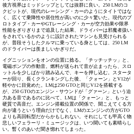
後方視界はミッドシップとしては抜群に良い。250 LMのコ
クピットが、現代のレーシング・カーのようにタイトではな
く、広くて乗降性や居住性が高いのに少々驚いた。現代のプ
ロトタイプ・カーやGTレーシング・カーが空力効果や限界
性能をぎりぎりまで追及した結果、ドライバーは邪魔者扱い
をされているかのように設計されたマシンも見受けられる
が、普段そうしたクルマに乗っている身としては、250 LM
のドライバーは羨ましいかぎりだ。
イグニッションをオンの位置に捻る。「チッチッチッ」と、
電磁ポンプの作動音。燃料が送られて音が止まったら、スロ
ットルを少しばかり踏み込んで、キーを押し込む。スタータ
ーが回り、長くクランキングした後、「クォーン」とV12が
軽やかに目覚めた。LMは250 GTOと同じV12を搭載する
が、250 GTOのエンジン・サウンドが「グァーン」という迫
力ある音であるのに比べて、LMは「クォーン」と、もっと
硬質で高音だ。エンジン搭載位置の関係で、聞こえてくる方
向が違うという理由だけでなく、LMのエンジンの方がGTO
よりも高回転型だからかもしれない。それにしても甲高く物
悲しいフェラーリ・ミュージックは、いつ聞いても素晴らし
い。暫くのあいだ聞き惚れてしまった。