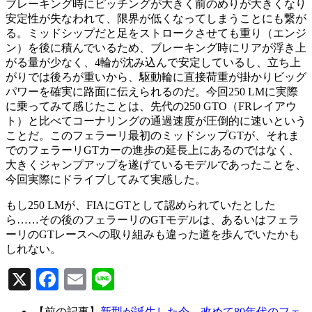
ブレーキング時にピッチングが大きく前のめりが大きくなり
安定性が失なわれて、限界が低くなってしまうことにも繋が
る。ミッドシップだと足をストロークさせても重り（エンジ
ン）を後に積んでいるため、ブレーキング時にリアが浮き上
がる量が少なく、4輪が沈み込んで安定しているし、立ち上
がりでは後ろが重いから、駆動輪に直接荷重が掛かりビッグ
パワーを確実に路面に伝えられるのだ。今回250 LMに実際
に乗ってみて感じたことは、先代の250 GTO（FRレイアウ
ト）と比べてコーナリングの通過速度が圧倒的に速いという
ことだ。このフェラーリ最初のミッドシップGTが、それま
でのフェラーリGTカーの進歩の延長上にあるのではなく、
大きくジャンプアップを遂げているモデルであったことを、
今回実際にドライブしてみて実感した。
もし250 LMが、FIAにGTとして認められていたとした
ら……その後のフェラーリのGTモデルは、あるいはフェラ
ーリのGTレースへの取り組みも違った道を歩んでいたかも
しれない。
X
Facebook
Email
Line
【前の記事】
新型が誕生した今、改めて80年代のフェ