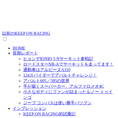
以前のKEEP ON RACING
HOME
長期レポート
ヒョンデIONIQ 5 Nサーキット参戦記
ロードスターNR-Aでサーキットを走ってます！
通勤車はアルピーヌA110
124スパイダーでアバルトチャレンジ！
アバルト695／595の世界
手が届くスーパーカー、アルファロメオ4C
小さなボディにファンが詰まったルノー トゥイ
ンゴ
ジープ コンパスは使い勝手バツグン
インプレッション
KEEP ON RACING的試乗記