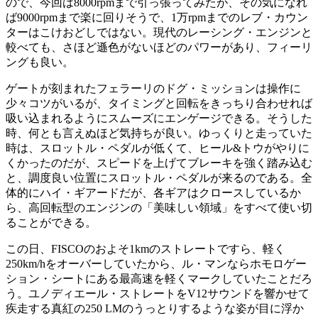
ので、今回は8000rpmまで引っ張ってみたが、その気になれ
ば9000rpmまで楽に回りそうで、1万rpmまでのレブ・カウン
ターはこけおどしではない。現代のレーシング・エンジンと
較べても、さほど遜色がないほどのパワーがあり、フィーリ
ングも良い。
ゲートが刻まれたフェラーリのドグ・ミッションは操作に
少々コツがいるが、タイミングと回転をきっちり合わせれば
吸い込まれるようにスムーズにエンゲージできる。そうした
時、何とも言えぬほど気持ちが良い。ゆっくりと走っていた
時は、スロットル・ペダルが低くて、ヒール&トウがやりに
くかったのだが、スピードを上げてブレーキを強く踏み込む
と、調度良い位置にスロットル・ペダルが来るのである。全
体的にハイ・ギアードだが、各ギアはクロースしているか
ら、高回転型のエンジンの「美味しい領域」をすべて使い切
ることができる。
この日、FISCOのおよそ1kmのストレートですら、軽く
250km/hをオーバーしていたから、ル・マンならホモロゲー
ション・シートにある最高速を軽くマークしていたことだろ
う。ユノディエール・ストレートをV12サウンドを響かせて
疾走する真紅の250 LMのうっとりするような姿が目に浮か