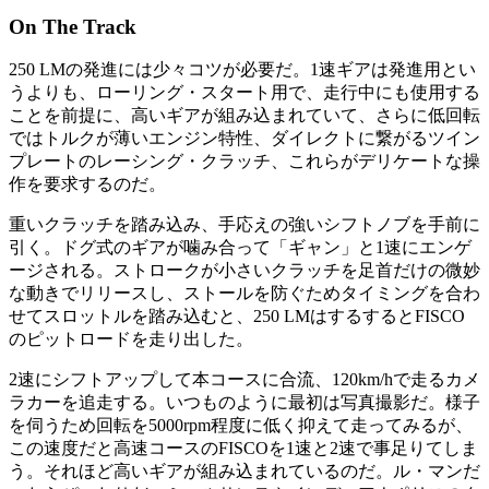
On The Track
250 LMの発進には少々コツが必要だ。1速ギアは発進用とい
うよりも、ローリング・スタート用で、走行中にも使用する
ことを前提に、高いギアが組み込まれていて、さらに低回転
ではトルクが薄いエンジン特性、ダイレクトに繋がるツイン
プレートのレーシング・クラッチ、これらがデリケートな操
作を要求するのだ。
重いクラッチを踏み込み、手応えの強いシフトノブを手前に
引く。ドグ式のギアが噛み合って「ギャン」と1速にエンゲ
ージされる。ストロークが小さいクラッチを足首だけの微妙
な動きでリリースし、ストールを防ぐためタイミングを合わ
せてスロットルを踏み込むと、250 LMはするするとFISCO
のピットロードを走り出した。
2速にシフトアップして本コースに合流、120km/hで走るカメ
ラカーを追走する。いつものように最初は写真撮影だ。様子
を伺うため回転を5000rpm程度に低く抑えて走ってみるが、
この速度だと高速コースのFISCOを1速と2速で事足りてしま
う。それほど高いギアが組み込まれているのだ。ル・マンだ