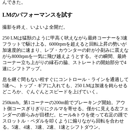
んできた。
LMのパフォーマンスを試す
撮影を終え、いよいよ全開だ。
250 LMは猛獣のように甲高く吠えながら最終コーナーを3速
フラットで駆け上る。6000rpmを超えると回転上昇の勢いが
加速度的に速まり、レブ・カウンターの針が小刻みに震えな
がら8000rpmを一気に飛び越えようとする。その瞬間、最終
コーナー立ち上がりの縁石の脇、ストレートの開始部分で4
速にシフトアップ。
息を継ぐ間もない程すぐにコントロール・ラインを通過して
5速へ。トップ・ギアに入れても、250 LMは加速を鈍らせる
どころか、ぐんぐんとスピードを上げていく。
250km/h。第1コーナーの200m前でブレーキング開始。アウ
ト側コースぎりぎりにクルマを寄せる。僅かに見える左フェ
ンダーの膨らみが目標だ。ヒール&トウを使って右足の踵で
スロットル・ペダルを叩くように煽りながら回転を合わせ
る。5速、4速、3速、2速、1速とシフトダウン。