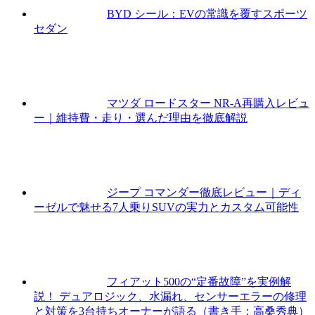
BYD シール：EVの常識を覆すスポーツ
セダン
マツダ ロードスター NR-A再購入レビュ
ー｜維持費・走り・選んだ理由を徹底解説
ジープ コマンダー徹底レビュー｜ディ
ーゼルで魅せる7人乗りSUVの実力とカスタム可能性
フィアット500の“定番故障”を実例解
説！ デュアロジック、水漏れ、センサーエラーの修理
と対策を3台持ちオーナーが語る（書き手：高桑秀典）