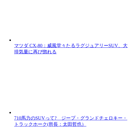
マツダ CX-80：威風堂々たるラグジュアリーSUV、大
排気量に再び惚れる
710馬力のSUVって? ジープ・グランドチェロキー・
トラックホーク(所長：太田哲也）