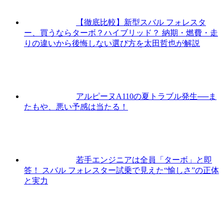
【徹底比較】新型スバル フォレスタ
ー、買うならターボ？ハイブリッド？ 納期・燃費・走
りの違いから後悔しない選び方を太田哲也が解説
アルピーヌA110の夏トラブル発生──ま
たもや、悪い予感は当たる！
若手エンジニアは全員「ターボ」と即
答！ スバル フォレスター試乗で見えた“愉しさ”の正体
と実力