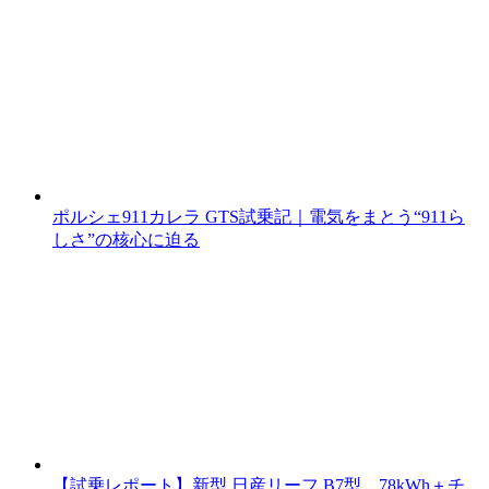
ポルシェ911カレラ GTS試乗記｜電気をまとう“911ら
しさ”の核心に迫る
【試乗レポート】新型 日産リーフ B7型、78kWh＋チ