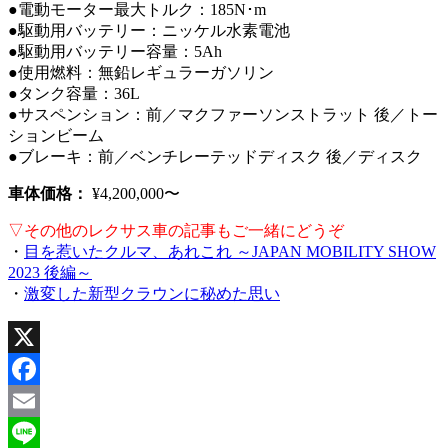
●電動モーター最大トルク：185N･m
●駆動用バッテリー：ニッケル水素電池
●駆動用バッテリー容量：5Ah
●使用燃料：無鉛レギュラーガソリン
●タンク容量：36L
●サスペンション：前／マクファーソンストラット 後／トー
ションビーム
●ブレーキ：前／ベンチレーテッドディスク 後／ディスク
車体価格：
¥4,200,000〜
▽その他のレクサス車の記事もご一緒にどうぞ
・
目を惹いたクルマ、あれこれ ～JAPAN MOBILITY SHOW
2023 後編～
・
激変した新型クラウンに秘めた思い
X
Facebook
Email