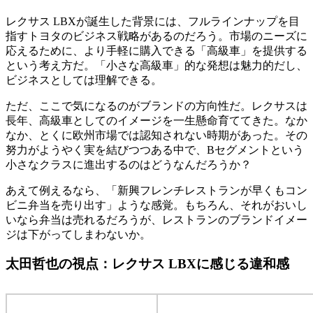
レクサス LBXが誕生した背景には、フルラインナップを目
指すトヨタのビジネス戦略があるのだろう。市場のニーズに
応えるために、より手軽に購入できる「高級車」を提供する
という考え方だ。「小さな高級車」的な発想は魅力的だし、
ビジネスとしては理解できる。
ただ、ここで気になるのがブランドの方向性だ。レクサスは
長年、高級車としてのイメージを一生懸命育ててきた。なか
なか、とくに欧州市場では認知されない時期があった。その
努力がようやく実を結びつつある中で、Bセグメントという
小さなクラスに進出するのはどうなんだろうか？
あえて例えるなら、「新興フレンチレストランが早くもコン
ビニ弁当を売り出す」ような感覚。もちろん、それがおいし
いなら弁当は売れるだろうが、レストランのブランドイメー
ジは下がってしまわないか。
太田哲也の視点：レクサス LBXに感じる違和感