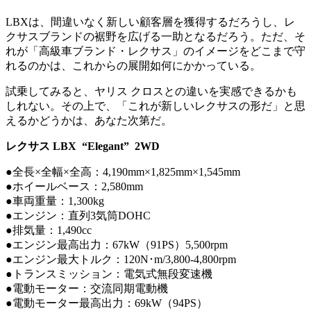
LBXは、間違いなく新しい顧客層を獲得するだろうし、レ
クサスブランドの裾野を広げる一助となるだろう。ただ、そ
れが「高級車ブランド・レクサス」のイメージをどこまで守
れるのかは、これからの展開如何にかかっている。
試乗してみると、ヤリス クロスとの違いを実感できるかも
しれない。その上で、「これが新しいレクサスの形だ」と思
えるかどうかは、あなた次第だ。
レクサス LBX “Elegant” 2WD
●全長×全幅×全高：4,190mm×1,825mm×1,545mm
●ホイールベース：2,580mm
●車両重量：1,300kg
●エンジン：直列3気筒DOHC
●排気量：1,490cc
●エンジン最高出力：67kW（91PS）5,500rpm
●エンジン最大トルク：120N･m/3,800-4,800rpm
●トランスミッション：電気式無段変速機
●電動モーター：交流同期電動機
●電動モーター最高出力：69kW（94PS）