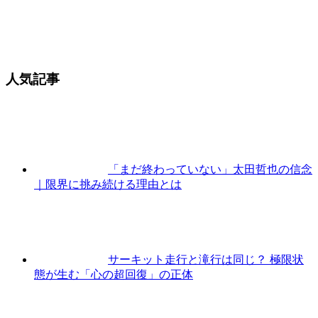
人気記事
「まだ終わっていない」太田哲也の信念
｜限界に挑み続ける理由とは
サーキット走行と滝行は同じ？ 極限状
態が生む「心の超回復」の正体