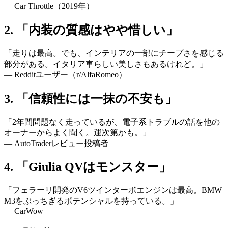
— Car Throttle（2019年）
2. 「内装の質感はやや惜しい」
「走りは最高。でも、インテリアの一部にチープさを感じる
部分がある。イタリア車らしい美しさもあるけれど。」
— Redditユーザー（r/AlfaRomeo）
3. 「信頼性には一抹の不安も」
「2年間問題なく走っているが、電子系トラブルの話を他の
オーナーからよく聞く。運次第かも。」
— AutoTraderレビュー投稿者
4. 「Giulia QVはモンスター」
「フェラーリ開発のV6ツインターボエンジンは最高。BMW
M3をぶっちぎるポテンシャルを持っている。」
— CarWow