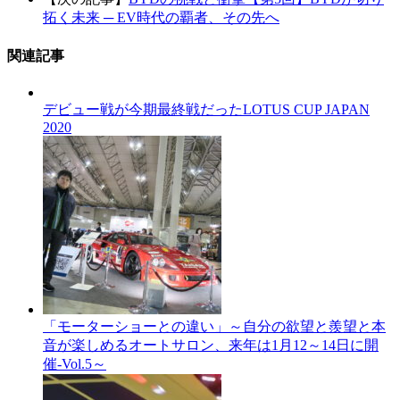
拓く未来 ─ EV時代の覇者、その先へ
関連記事
デビュー戦が今期最終戦だったLOTUS CUP JAPAN
2020
「モーターショーとの違い」～自分の欲望と羨望と本
音が楽しめるオートサロン、来年は1月12～14日に開
催-Vol.5～