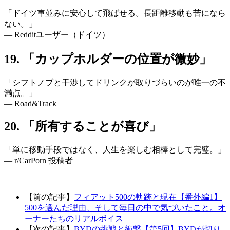
「ドイツ車並みに安心して飛ばせる。長距離移動も苦になら
ない。」
— Redditユーザー（ドイツ）
19. 「カップホルダーの位置が微妙」
「シフトノブと干渉してドリンクが取りづらいのが唯一の不
満点。」
— Road&Track
20. 「所有することが喜び」
「単に移動手段ではなく、人生を楽しむ相棒として完璧。」
— r/CarPorn 投稿者
【前の記事】
フィアット500の軌跡と現在【番外編1】
500を選んだ理由、そして毎日の中で気づいたこと。オ
ーナーたちのリアルボイス
【次の記事】
BYDの挑戦と衝撃【第5回】BYDが切り