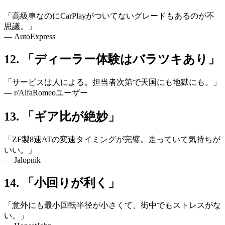
「高級車なのにCarPlayがついてないグレードもあるのが不
思議。」
— AutoExpress
12. 「ディーラー体験はバラツキあり」
「サービスは人による。担当者次第で天国にも地獄にも。」
— r/AlfaRomeoユーザー
13. 「ギア比が絶妙」
「ZF製8速ATの変速タイミングが完璧。走っていて気持ちが
いい。」
— Jalopnik
14. 「小回りが利く」
「意外にも最小回転半径が小さくて、街中でもストレスがな
い。」