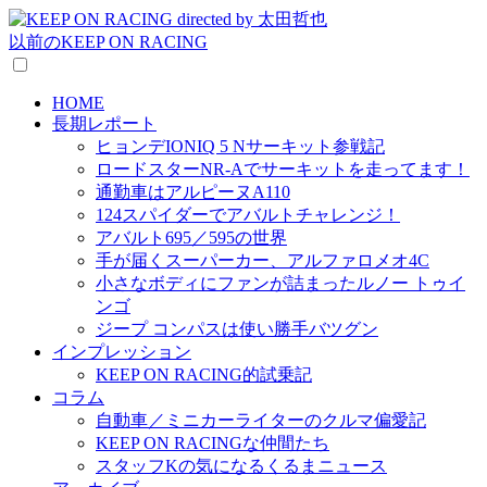
以前のKEEP ON RACING
HOME
長期レポート
ヒョンデIONIQ 5 Nサーキット参戦記
ロードスターNR-Aでサーキットを走ってます！
通勤車はアルピーヌA110
124スパイダーでアバルトチャレンジ！
アバルト695／595の世界
手が届くスーパーカー、アルファロメオ4C
小さなボディにファンが詰まったルノー トゥイ
ンゴ
ジープ コンパスは使い勝手バツグン
インプレッション
KEEP ON RACING的試乗記
コラム
自動車／ミニカーライターのクルマ偏愛記
KEEP ON RACINGな仲間たち
スタッフKの気になるくるまニュース