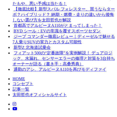
たもや、悪い予感は当たる！
【徹底比較】新型スバル フォレスター、買うならター
ボ？ハイブリッド？ 納期・燃費・走りの違いから後悔
しない選び方を太田哲也が解説
首都高でアルピーヌA110がとまってしまった！
BYD シール：EVの常識を覆すスポーツセダン
ジープ コマンダー徹底レビュー｜ディーゼルで魅せる
7人乗りSUVの実力とカスタム可能性
新型Z 北海道試乗会
フィアット500の“定番故障”を実例解説！ デュアロジ
ック、水漏れ、センサーエラーの修理と対策を3台持ち
オーナーが語る（書き手：高桑秀典）
通勤のアシ、アルピーヌA110を再びモディファイ
HOME
コンセプト
記事一覧
太田哲也オフィシャルサイト