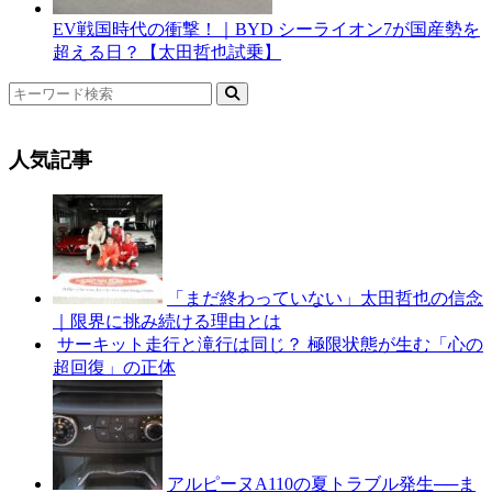
EV戦国時代の衝撃！｜BYD シーライオン7が国産勢を
超える日？【太田哲也試乗】
人気記事
「まだ終わっていない」太田哲也の信念
｜限界に挑み続ける理由とは
サーキット走行と滝行は同じ？ 極限状態が生む「心の
超回復」の正体
アルピーヌA110の夏トラブル発生──ま