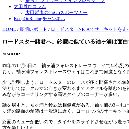
厳選！ フェラーリ・インプレッション
太田哲也コラム
太田哲也のGoGoスポーツカー
KeepOnRacingチャンネル
HOME
/
長期レポート
/
ロードスターNR-Aでサーキットを走
ロードスター諸君へ。鈴鹿に似ている袖ヶ浦は面白
2024.03.02
昨年の12月6日に、袖ヶ浦フォレストレースウェイで年代別
おり。袖ヶ浦フォレストレースウェイはこれまで何度となく
少し説明しよう。ロードスターのレースが多く開催される筑
法としては、クルマの向きが変わるまでアクセルを踏むのを
みながらコーナリングする高速タイプのコーナーが多い。
話を戻すと、袖ヶ浦と鈴鹿は相似点がある。袖ヶ浦の3～4コ
ヶ浦の路面の舗装は一般道に近く、ヨーロッパのサーキット
路面のミューが低いので、タイヤをスライドさせながら走っ
方が楽しいよね。