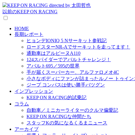
以前のKEEP ON RACING
HOME
長期レポート
ヒョンデIONIQ 5 Nサーキット参戦記
ロードスターNR-Aでサーキットを走ってます！
通勤車はアルピーヌA110
124スパイダーでアバルトチャレンジ！
アバルト695／595の世界
手が届くスーパーカー、アルファロメオ4C
小さなボディにファンが詰まったルノー トゥイン
ジープ コンパスは使い勝手バツグン
インプレッション
KEEP ON RACING的試乗記
コラム
自動車／ミニカーライターのクルマ偏愛記
KEEP ON RACINGな仲間たち
スタッフKの気になるくるまニュース
アーカイブ