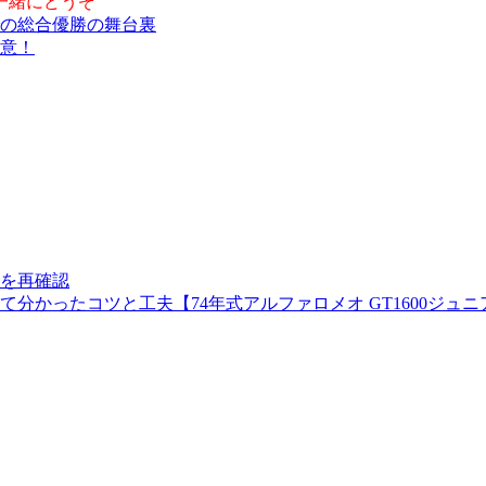
一緒にどうぞ
での総合優勝の舞台裏
注意！
を再確認
分かったコツと工夫【74年式アルファロメオ GT1600ジュ