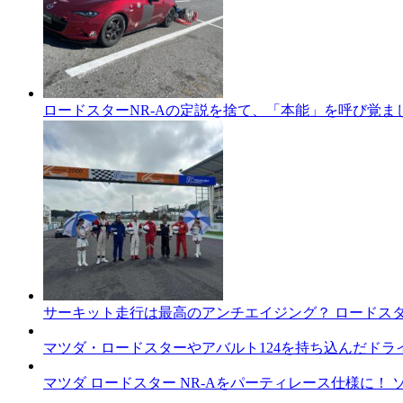
ロードスターNR-Aの定説を捨て、「本能」を呼び覚まし
サーキット走行は最高のアンチエイジング？ ロードスタ
マツダ・ロードスターやアバルト124を持ち込んだド
マツダ ロードスター NR-Aをパーティレース仕様に！