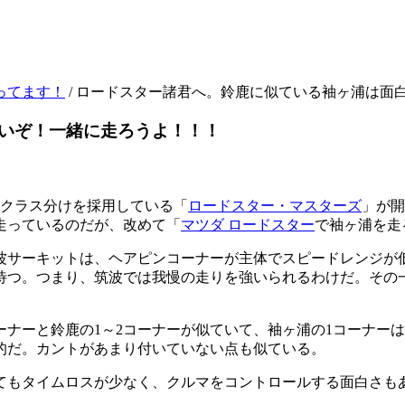
ってます！
/
ロードスター諸君へ。鈴鹿に似ている袖ヶ浦は面
いぞ！一緒に走ろうよ！！！
のクラス分けを採用している「
ロードスター・マスターズ
」が開
走っているのだが、改めて「
マツダ ロードスター
で袖ヶ浦を走
波サーキットは、ヘアピンコーナーが主体でスピードレンジが
待つ。つまり、筑波では我慢の走りを強いられるわけだ。その
ーナーと鈴鹿の1～2コーナーが似ていて、袖ヶ浦の1コーナー
的だ。カントがあまり付いていない点も似ている。
てもタイムロスが少なく、クルマをコントロールする面白さも