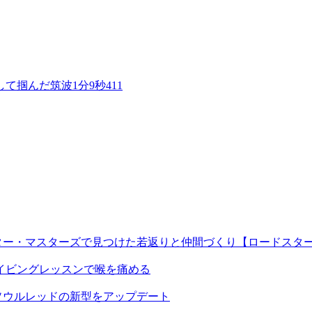
て掴んだ筑波1分9秒411
ー・マスターズで見つけた若返りと仲間づくり【ロードスター 
ライビングレッスンで喉を痛める
 ソウルレッドの新型をアップデート