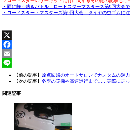
▽ロードスターのサーキット走行に関するその他の記事もご
・雨に舞う熱きバトル！ロードスターマスターズ第9回大会
・ロードスター・マスターズ第9回大会：タイヤの虫ゴムに
X
Facebook
Email
Line
【前の記事】
原点回帰のオートサロンでカスタムの魅力
【次の記事】
冬季の暖機や高速巡行まで……実際に走って
関連記事