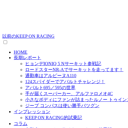
以前のKEEP ON RACING
HOME
長期レポート
ヒョンデIONIQ 5 Nサーキット参戦記
ロードスターNR-Aでサーキットを走ってます！
通勤車はアルピーヌA110
124スパイダーでアバルトチャレンジ！
アバルト695／595の世界
手が届くスーパーカー、アルファロメオ4C
小さなボディにファンが詰まったルノー トゥイン
ジープ コンパスは使い勝手バツグン
インプレッション
KEEP ON RACING的試乗記
コラム