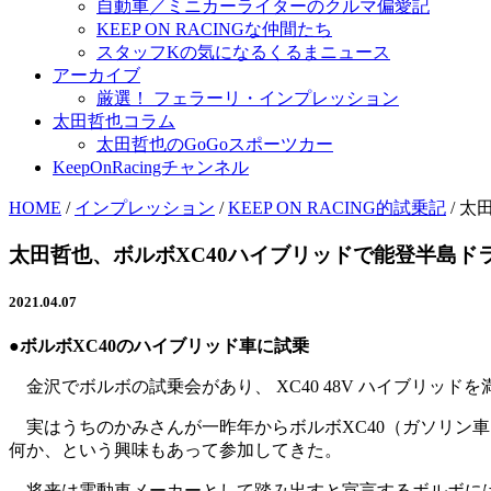
自動車／ミニカーライターのクルマ偏愛記
KEEP ON RACINGな仲間たち
スタッフKの気になるくるまニュース
アーカイブ
厳選！ フェラーリ・インプレッション
太田哲也コラム
太田哲也のGoGoスポーツカー
KeepOnRacingチャンネル
HOME
/
インプレッション
/
KEEP ON RACING的試乗記
/
太
太田哲也、ボルボXC40ハイブリッドで能登半島ド
2021.04.07
●ボルボXC40のハイブリッド車に試乗
金沢でボルボの試乗会があり、 XC40 48V ハイブリッド
実はうちのかみさんが一昨年からボルボXC40（ガソリン
何か、という興味もあって参加してきた。
将来は電動車メーカーとして踏み出すと宣言するボルボには、