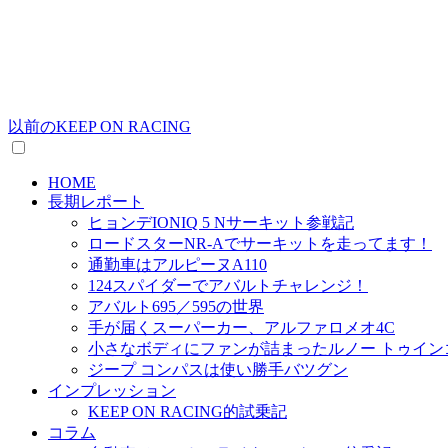
以前のKEEP ON RACING
HOME
長期レポート
ヒョンデIONIQ 5 Nサーキット参戦記
ロードスターNR-Aでサーキットを走ってます！
通勤車はアルピーヌA110
124スパイダーでアバルトチャレンジ！
アバルト695／595の世界
手が届くスーパーカー、アルファロメオ4C
小さなボディにファンが詰まったルノー トゥイン
ジープ コンパスは使い勝手バツグン
インプレッション
KEEP ON RACING的試乗記
コラム