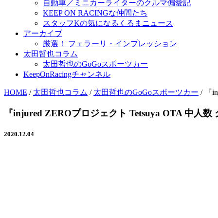
自動車／ミニカーライターのクルマ偏愛記
KEEP ON RACINGな仲間たち
スタッフKの気になるくるまニュース
アーカイブ
厳選！ フェラーリ・インプレッション
太田哲也コラム
太田哲也のGoGoスポーツカー
KeepOnRacingチャンネル
HOME
/
太田哲也コラム
/
太田哲也のGoGoスポーツカー
/
『i
『injured ZEROプロジェクト Tetsuya OTA 
2020.12.04