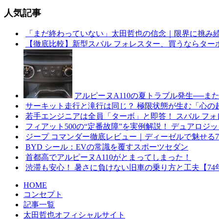
人気記事
「まだ終わっていない」太田哲也の信念｜限界に挑み
【徹底比較】新型スバル フォレスター、買うならター
アルピーヌA110の夏トラブル発生──
サーキット走行と滝行は同じ？ 極限状態が生む「心の
若手エンジニアは全員「ターボ」と即答！ スバル フォ
フィアット500の“定番故障”を実例解説！ デュアロ
ジープ コマンダー徹底レビュー｜ディーゼルで魅せる7
BYD シール：EVの常識を覆すスポーツセダン
首都高でアルピーヌA110がとまってしまった！
渋滞も安心！ 暑さに負けない旧車の乗り方と工夫【74年
HOME
コンセプト
記事一覧
太田哲也オフィシャルサイト