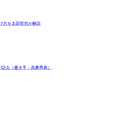
び方を太田哲也が解説
ーが語る（書き手：高桑秀典）