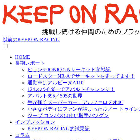
以前のKEEP ON RACING
HOME
長期レポート
ヒョンデIONIQ 5 Nサーキット参戦記
ロードスターNR-Aでサーキットを走ってます！
通勤車はアルピーヌA110
124スパイダーでアバルトチャレンジ！
アバルト695／595の世界
手が届くスーパーカー、アルファロメオ4C
小さなボディにファンが詰まったルノー トゥイン
ジープ コンパスは使い勝手バツグン
インプレッション
KEEP ON RACING的試乗記
コラム