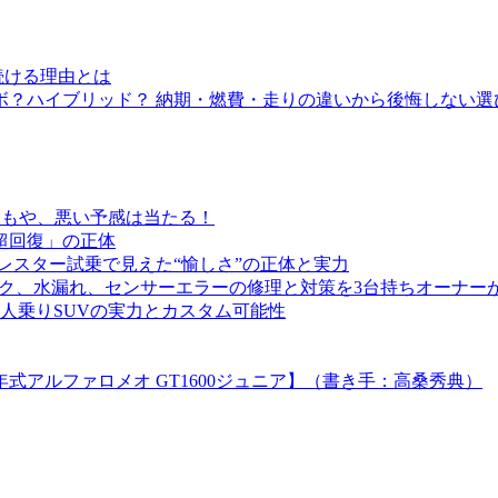
続ける理由とは
ボ？ハイブリッド？ 納期・燃費・走りの違いから後悔しない選
またもや、悪い予感は当たる！
超回復」の正体
レスター試乗で見えた“愉しさ”の正体と実力
ジック、水漏れ、センサーエラーの修理と対策を3台持ちオーナ
人乗りSUVの実力とカスタム可能性
式アルファロメオ GT1600ジュニア】（書き手：高桑秀典）