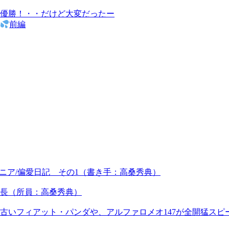
優勝！・・だけど大変だったー
前編
ジュニア/偏愛日記 その1（書き手：高桑秀典）
田所長（所員：高桑秀典）
いフィアット・パンダや、アルファロメオ147が全開猛スピー