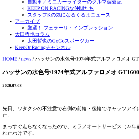
自動車／ミニカーライターのクルマ偏愛記
KEEP ON RACINGな仲間たち
スタッフKの気になるくるまニュース
アーカイブ
厳選！ フェラーリ・インプレッション
太田哲也コラム
太田哲也のGoGoスポーツカー
KeepOnRacingチャンネル
HOME
/
news
/
ハッサンの水色号/1974年式アルファロメオ G
ハッサンの水色号/1974年式アルファロメオ GT1
2020.07.08
先日、ワタクシの不注意で右側の前輪・後輪でキャッツアイ
た。
まっすぐ走らなくなったので、ミラノオートサービス（22
れたわけです。