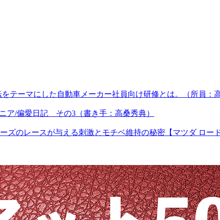
転をテーマにした自動車メーカー社員向け研修とは。（所員：
ジュニア/偏愛日記 その3（書き手：高桑秀典）
ズのレースが与える刺激とモチベ維持の秘密【マツダ ロードス