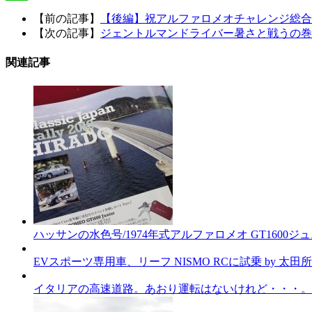
Line
【前の記事】
【後編】祝アルファロメオチャレンジ総合
【次の記事】
ジェントルマンドライバー暑さと戦うの巻
関連記事
ハッサンの水色号/1974年式アルファロメオ GT1600
EVスポーツ専用車、リーフ NISMO RCに試乗 by 太
イタリアの高速道路。あおり運転はないけれど・・・。古