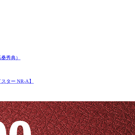
高桑秀典）
ター NR-A】