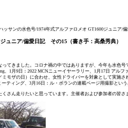
ハッサンの水色号/1974年式アルファロメオ GT1600ジュニア
600ジュニア/偏愛日記 その15（書き手：高桑秀典）
になってきました。コロナ禍の中ではありますが、今年も水色
eeting、1月9日：2022 MCNニューイヤーラリー、1月17
の日）に合わせ、女性ドライバーを対象として実施されたSCORPION
ックミーティング、3月16日：ル・ボランの連載ページ用撮影とい
たくさん走りたいと思っています。主催者および参加者の皆さ