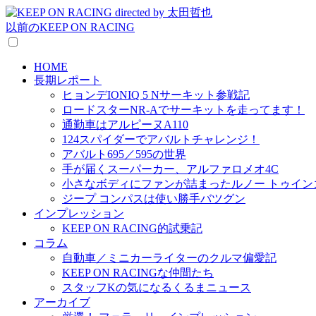
以前のKEEP ON RACING
HOME
長期レポート
ヒョンデIONIQ 5 Nサーキット参戦記
ロードスターNR-Aでサーキットを走ってます！
通勤車はアルピーヌA110
124スパイダーでアバルトチャレンジ！
アバルト695／595の世界
手が届くスーパーカー、アルファロメオ4C
小さなボディにファンが詰まったルノー トゥイン
ジープ コンパスは使い勝手バツグン
インプレッション
KEEP ON RACING的試乗記
コラム
自動車／ミニカーライターのクルマ偏愛記
KEEP ON RACINGな仲間たち
スタッフKの気になるくるまニュース
アーカイブ