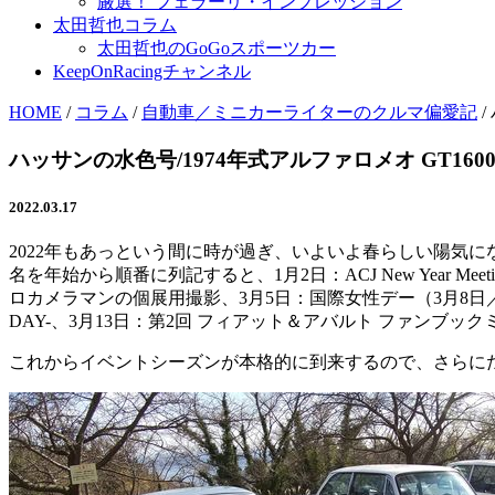
厳選！ フェラーリ・インプレッション
太田哲也コラム
太田哲也のGoGoスポーツカー
KeepOnRacingチャンネル
HOME
/
コラム
/
自動車／ミニカーライターのクルマ偏愛記
/
ハッサンの水色号/1974年式アルファロメオ GT1
2022.03.17
2022年もあっという間に時が過ぎ、いよいよ春らしい陽気
名を年始から順番に列記すると、1月2日：ACJ New Year M
ロカメラマンの個展用撮影、3月5日：国際女性デー（3月8日／ミモザ
DAY-、3月13日：第2回 フィアット＆アバルト ファンブ
これからイベントシーズンが本格的に到来するので、さらに