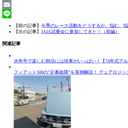
Facebook
Email
Line
【前の記事】
今季のレース活動をどうするか、悩む、悩
【次の記事】
JAIA試乗会に参加してきた！（前編）
関連記事
水色号で楽しむ朝活には珍車がいっぱい！【74年式アルフ
フィアット500の“定番故障”を実例解説！ デュアロ