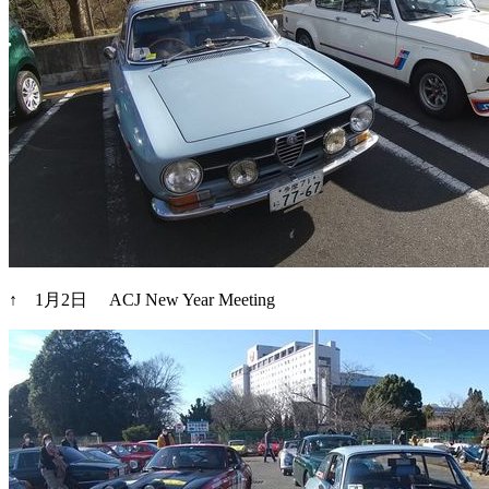
↑ 1月2日 ACJ New Year Meeting