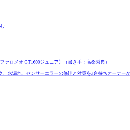
む
ァロメオ GT1600ジュニア】（書き手：高桑秀典）
ジック、水漏れ、センサーエラーの修理と対策を3台持ちオーナー