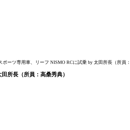
スポーツ専用車、リーフ NISMO RCに試乗 by 太田所長（所
y 太田所長（所員：高桑秀典）