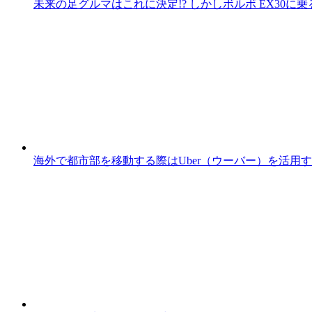
未来の足グルマはこれに決定!? しかしボルボ EX30
海外で都市部を移動する際はUber（ウーバー）を活用