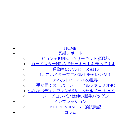
HOME
長期レポート
ヒョンデIONIQ 5 Nサーキット参戦記
ロードスターNR-Aでサーキットを走ってま
通勤車はアルピーヌA110
124スパイダーでアバルトチャレンジ！
アバルト695／595の世界
手が届くスーパーカー、アルファロメオ4C
小さなボディにファンが詰まったルノー トゥ
ジープ コンパスは使い勝手バツグン
インプレッション
KEEP ON RACING的試乗記
コラム