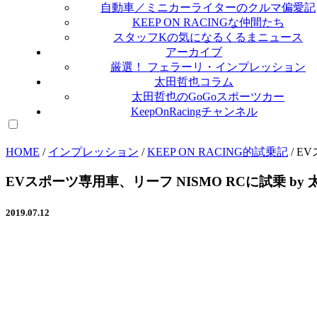
自動車／ミニカーライターのクルマ偏愛記
KEEP ON RACINGな仲間たち
スタッフKの気になるくるまニュース
アーカイブ
厳選！ フェラーリ・インプレッション
太田哲也コラム
太田哲也のGoGoスポーツカー
KeepOnRacingチャンネル
HOME
/
インプレッション
/
KEEP ON RACING的試乗記
/
EV
EVスポーツ専用車、リーフ NISMO RCに試乗 b
2019.07.12