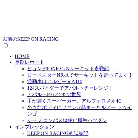
以前のKEEP ON RACING
HOME
長期レポート
ヒョンデIONIQ 5 Nサーキット参戦記
ロードスターNR-Aでサーキットを走ってます！
通勤車はアルピーヌA110
124スパイダーでアバルトチャレンジ！
アバルト695／595の世界
手が届くスーパーカー、アルファロメオ4C
小さなボディにファンが詰まったルノー トゥイ
ンゴ
ジープ コンパスは使い勝手バツグン
インプレッション
KEEP ON RACING的試乗記