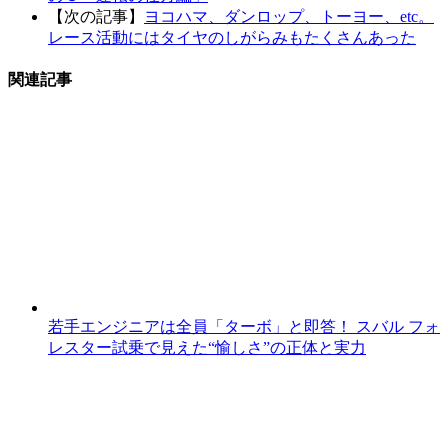
【次の記事】
ヨコハマ、ダンロップ、トーヨー、etc。
レース活動にはタイヤのしがらみもたくさんあった
関連記事
若手エンジニアは全員「ターボ」と即答！ スバル フォ
レスター試乗で見えた“愉しさ”の正体と実力