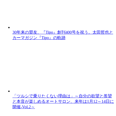
30年来の盟友、『Tipo』創刊400号を祝う。太田哲也と
カーマガジン『Tipo』の軌跡
「ツルシで乗りたくない理由は」～自分の欲望と羨望
と本音が楽しめるオートサロン、来年は1月12～14日に
開催-Vol.2～