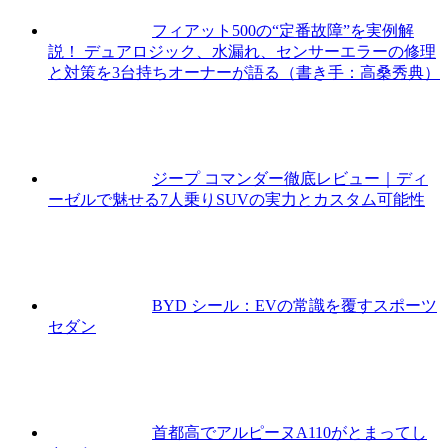
フィアット500の“定番故障”を実例解
説！ デュアロジック、水漏れ、センサーエラーの修理
と対策を3台持ちオーナーが語る（書き手：高桑秀典）
ジープ コマンダー徹底レビュー｜ディ
ーゼルで魅せる7人乗りSUVの実力とカスタム可能性
BYD シール：EVの常識を覆すスポーツ
セダン
首都高でアルピーヌA110がとまってし