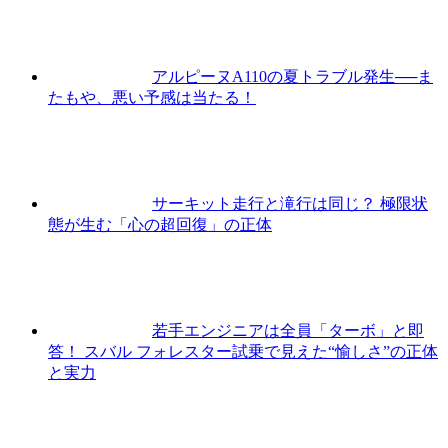
アルピーヌA110の夏トラブル発生──ま
たもや、悪い予感は当たる！
サーキット走行と滝行は同じ？ 極限状
態が生む「心の超回復」の正体
若手エンジニアは全員「ターボ」と即
答！ スバル フォレスター試乗で見えた“愉しさ”の正体
と実力