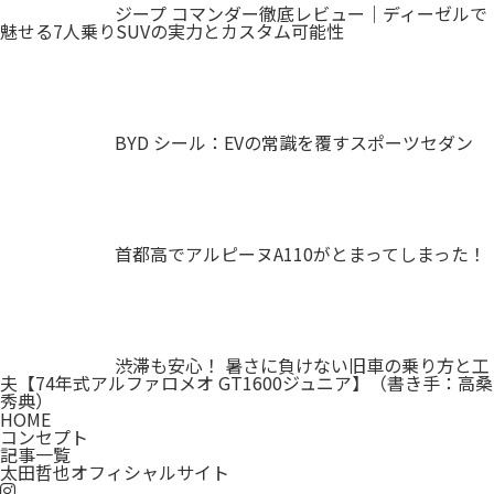
ジープ コマンダー徹底レビュー｜ディーゼルで
魅せる7人乗りSUVの実力とカスタム可能性
BYD シール：EVの常識を覆すスポーツセダン
首都高でアルピーヌA110がとまってしまった！
渋滞も安心！ 暑さに負けない旧車の乗り方と工
夫【74年式アルファロメオ GT1600ジュニア】（書き手：高桑
秀典）
HOME
コンセプト
記事一覧
太田哲也オフィシャルサイト