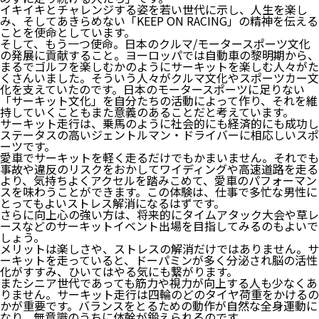
イキイキとチャレンジする姿を若い世代に示し、人生を楽し
み、そしてあきらめない「KEEP ON RACING」の精神を伝える
ことを使命としています。
そして、もう一つ使命。日本のクルマ/モータースポーツ文化
の発展に貢献すること。ヨーロッパでは自動車の黎明期から、
まるでゴルフを楽しむかのようにサーキットを楽しむ人々がた
くさんいました。そういう人々がクルマ文化やスポーツカー文
化を支えていたのです。日本のモータースポーツに足りない
「サーキット文化」を自分たちの活動によって作り、それを維
持していくこともまた意義のあることだと考えています。
サーキット走行は、乗馬のように社会的にも経済的にも成功し
ステータスの高いジェントルマン・ドライバーに相応しいスポ
ーツです。
愛車でサーキットを軽く走るだけでもかまいません。それでも
事故や違反のリスクをおかしてワイディングや高速道路を走る
より、気持ちよくアクセルを踏みこめて、愛車のパフォーマン
スを味わうことができます。この体験は、仕事で多忙な男性に
とってもよいストレス解消になるはずです。
さらに向上心の強い方は、将来的にタイムアタック大会や草レ
ースなどのサーキットイベント出場を目指してみるのもよいで
しょう。
メリットは楽しさや、ストレスの解消だけではありません。サ
ーキットを走っていると、ドーパミンが多く分泌され脳の活性
化がすすみ、ひいてはやる気にも繋がります。
またシニア世代であっても筋力や視力が向上する人も少なくあ
りません。サーキット走行は四輪のどのタイヤ荷重をかけるの
かが重要です。バランスをとるための動作が自然な全身運動に
なり、無意識のうちに体幹が鍛えられるのです。