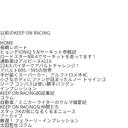
以前のKEEP ON RACING
HOME
長期レポート
ヒョンデIONIQ 5 Nサーキット参戦記
ロードスターNR-Aでサーキットを走ってます！
通勤車はアルピーヌA110
124スパイダーでアバルトチャレンジ！
アバルト695／595の世界
手が届くスーパーカー、アルファロメオ4C
小さなボディにファンが詰まったルノー トゥインゴ
ジープ コンパスは使い勝手バツグン
インプレッション
KEEP ON RACING的試乗記
コラム
自動車／ミニカーライターのクルマ偏愛記
KEEP ON RACINGな仲間たち
スタッフKの気になるくるまニュース
アーカイブ
厳選！ フェラーリ・インプレッション
太田哲也コラム