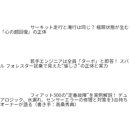
サーキット走行と滝行は同じ？ 極限状態が生む
「心の超回復」の正体
若手エンジニアは全員「ターボ」と即答！ スバ
ル フォレスター試乗で見えた“愉しさ”の正体と実力
フィアット500の“定番故障”を実例解説！ デュ
アロジック、水漏れ、センサーエラーの修理と対策を3台持ち
オーナーが語る（書き手：高桑秀典）