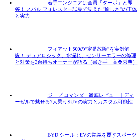
若手エンジニアは全員「ターボ」と即
答！ スバル フォレスター試乗で見えた“愉しさ”の正体
と実力
フィアット500の“定番故障”を実例解
説！ デュアロジック、水漏れ、センサーエラーの修理
と対策を3台持ちオーナーが語る（書き手：高桑秀典）
ジープ コマンダー徹底レビュー｜ディ
ーゼルで魅せる7人乗りSUVの実力とカスタム可能性
BYD シール：EVの常識を覆すスポーツ