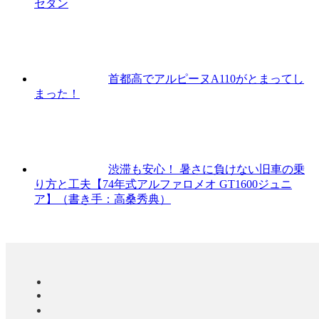
セダン
首都高でアルピーヌA110がとまってし
まった！
渋滞も安心！ 暑さに負けない旧車の乗
り方と工夫【74年式アルファロメオ GT1600ジュニ
ア】（書き手：高桑秀典）