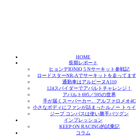
HOME
長期レポート
ヒョンデIONIQ 5 Nサーキット参戦記
ロードスターNR-Aでサーキットを走ってま
通勤車はアルピーヌA110
124スパイダーでアバルトチャレンジ！
アバルト695／595の世界
手が届くスーパーカー、アルファロメオ4C
小さなボディにファンが詰まったルノー トゥ
ジープ コンパスは使い勝手バツグン
インプレッション
KEEP ON RACING的試乗記
コラム