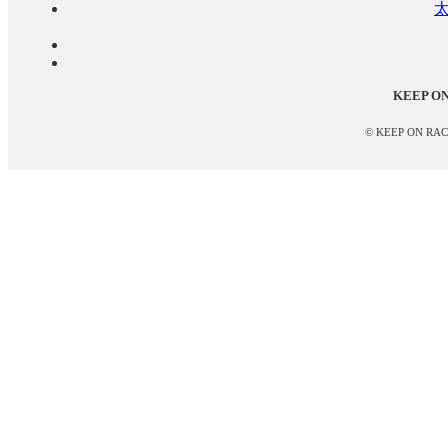
KEEP ON 
© KEEP ON RACING