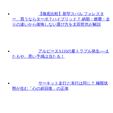
【徹底比較】新型スバル フォレスタ
ー、買うならターボ？ハイブリッド？ 納期・燃費・走
りの違いから後悔しない選び方を太田哲也が解説
アルピーヌA110の夏トラブル発生──ま
たもや、悪い予感は当たる！
サーキット走行と滝行は同じ？ 極限状
態が生む「心の超回復」の正体