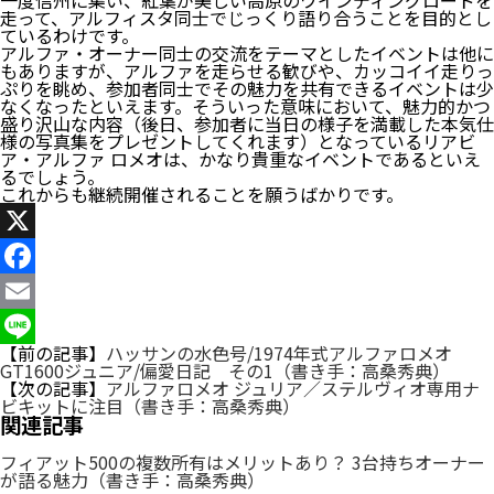
一度信州に集い、紅葉が美しい高原のワインディングロードを
走って、アルフィスタ同士でじっくり語り合うことを目的とし
ているわけです。
アルファ・オーナー同士の交流をテーマとしたイベントは他に
もありますが、アルファを走らせる歓びや、カッコイイ走りっ
ぷりを眺め、参加者同士でその魅力を共有できるイベントは少
なくなったといえます。そういった意味において、魅力的かつ
盛り沢山な内容（後日、参加者に当日の様子を満載した本気仕
様の写真集をプレゼントしてくれます）となっているリアビ
ア・アルファ ロメオは、かなり貴重なイベントであるといえ
るでしょう。
これからも継続開催されることを願うばかりです。
X
Facebook
Email
【前の記事】
ハッサンの水色号/1974年式アルファロメオ
Line
GT1600ジュニア/偏愛日記 その1（書き手：高桑秀典）
【次の記事】
アルファロメオ ジュリア／ステルヴィオ専用ナ
ビキットに注目（書き手：高桑秀典）
関連記事
フィアット500の複数所有はメリットあり？ 3台持ちオーナー
が語る魅力（書き手：高桑秀典）