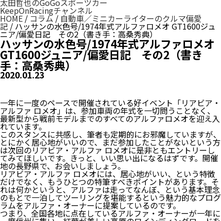
太田哲也のGoGoスポーツカー
KeepOnRacingチャンネル
HOME
/
コラム
/
自動車／ミニカーライターのクルマ偏愛
記
/
ハッサンの水色号/1974年式アルファロメオ GT1600ジュ
ニア/偏愛日記 その2（書き手：高桑秀典）
ハッサンの水色号/1974年式アルファロメオ
GT1600ジュニア/偏愛日記 その2（書き
手：高桑秀典）
2020.01.23
一年に一度のペースで開催されている好イベント「リアビア・
アルファ ロメオ」は、参加車両の年式を一切問うことなく、
最新型から戦前モデルまでのすべてのアルファロメオを迎え入
れています。
このスタンスに共感し、筆者も定期的にお邪魔していますが、
とにかく居心地がいいので、まだ参加したことがないという方
は次回のリアビア・アルファ ロメオに是非ともエントリーし
てみてほしいです。きっと、いい思い出になるはずです。開催
地の長野県で、お会いしましょう。
リアビア・アルファ ロメオには、居心地がいい、という特徴
だけでなく、もうひとつの特筆すべきポイントがあります。そ
れは何かというと、アルファは走ってなんぼ、という基本理念
のもとで一泊してツーリングを堪能するという魅力的なプログ
ラムをアルファ・オーナーに提案しているのです。
つまり、全国各地に点在しているアルファ・オーナーが一年に