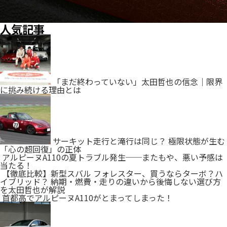
人気記事
「まだ終わっていない」太田哲也の信念｜限界
に挑み続ける理由とは
サーキット走行と滝行は同じ？ 極限状態が生む
「心の超回復」の正体
アルピーヌA110の夏トラブル発生──またもや、悪い予感は
当たる！
【徹底比較】新型スバル フォレスター、買うならターボ？ハ
イブリッド？ 納期・燃費・走りの違いから後悔しない選び方
を太田哲也が解説
首都高でアルピーヌA110がとまってしまった！