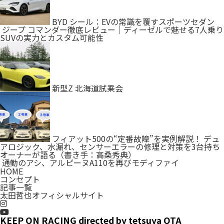
BYD シール：EVの常識を覆すスポーツセダン
ジープ コマンダー徹底レビュー｜ディーゼルで魅せる7人乗り
SUVの実力とカスタム可能性
新型Z 北海道試乗会
フィアット500の“定番故障”を実例解説！ デュ
アロジック、水漏れ、センサーエラーの修理と対策を3台持ち
オーナーが語る（書き手：高桑秀典）
通勤のアシ、アルピーヌA110を再びモディファイ
HOME
コンセプト
記事一覧
太田哲也オフィシャルサイト
KEEP ON RACING directed by tetsuya OTA