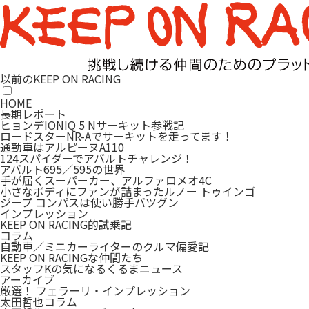
以前のKEEP ON RACING
HOME
長期レポート
ヒョンデIONIQ 5 Nサーキット参戦記
ロードスターNR-Aでサーキットを走ってます！
通勤車はアルピーヌA110
124スパイダーでアバルトチャレンジ！
アバルト695／595の世界
手が届くスーパーカー、アルファロメオ4C
小さなボディにファンが詰まったルノー トゥインゴ
ジープ コンパスは使い勝手バツグン
インプレッション
KEEP ON RACING的試乗記
コラム
自動車／ミニカーライターのクルマ偏愛記
KEEP ON RACINGな仲間たち
スタッフKの気になるくるまニュース
アーカイブ
厳選！ フェラーリ・インプレッション
太田哲也コラム