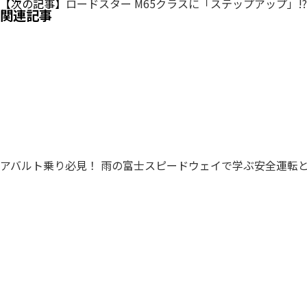
【次の記事】
ロードスター M65クラスに「ステップアップ」!?
関連記事
アバルト乗り必見！ 雨の富士スピードウェイで学ぶ安全運転