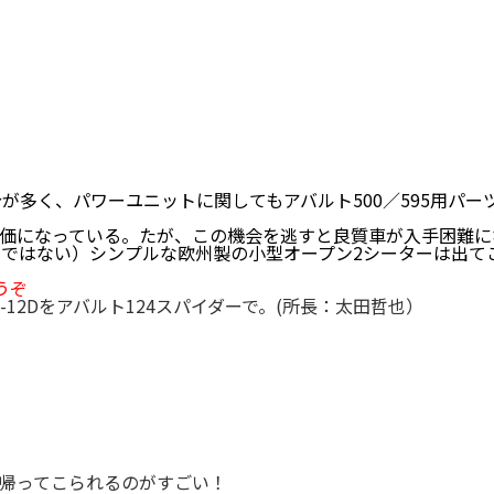
分が多く、パワーユニットに関してもアバルト500／595用パ
価になっている。たが、この機会を逃すと良質車が入手困難に
りではない）シンプルな欧州製の小型オープン2シーターは出
うぞ
-12Dをアバルト124スパイダーで。(所長：太田哲也）
帰ってこられるのがすごい！