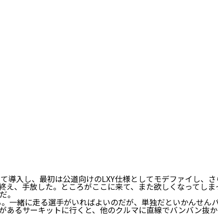
ーとして導入し、最初は公道向けのLXY仕様としてモデファイし
終え、手放した。ところがここに来て、また欲しくなってしまっ
だ。
いる。一緒に走る選手がいればよいのだが、単独だといかんせん
があるサーキットに行くと、他のクルマに直線でバンバン抜か