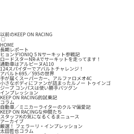
以前のKEEP ON RACING
HOME
長期レポート
ヒョンデIONIQ 5 Nサーキット参戦記
ロードスターNR-Aでサーキットを走ってます！
通勤車はアルピーヌA110
124スパイダーでアバルトチャレンジ！
アバルト695／595の世界
手が届くスーパーカー、アルファロメオ4C
小さなボディにファンが詰まったルノー トゥインゴ
ジープ コンパスは使い勝手バツグン
インプレッション
KEEP ON RACING的試乗記
コラム
自動車／ミニカーライターのクルマ偏愛記
KEEP ON RACINGな仲間たち
スタッフKの気になるくるまニュース
アーカイブ
厳選！ フェラーリ・インプレッション
太田哲也コラム