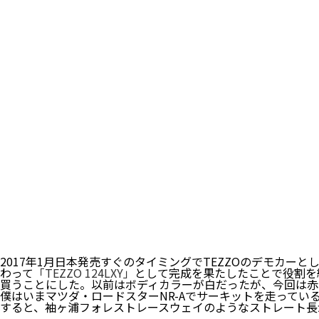
2017年1月日本発売すぐのタイミングでTEZZOのデモカ
わって
「TEZZO 124LXY」
として完成を果たしたことで役割を
買うことにした。以前はボディカラーが白だったが、今回は赤
僕はいまマツダ・ロードスターNR-Aでサーキットを走って
すると、袖ヶ浦フォレストレースウェイのようなストレート長