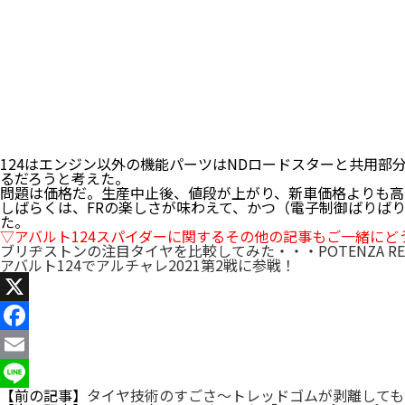
124はエンジン以外の機能パーツはNDロードスターと共用部
るだろうと考えた。
問題は価格だ。生産中止後、値段が上がり、新車価格よりも高
しばらくは、FRの楽しさが味わえて、かつ（電子制御ばりば
た。
▽アバルト124スパイダーに関するその他の記事もご一緒にど
ブリヂストンの注目タイヤを比較してみた・・・POTENZA RE
アバルト124でアルチャレ2021第2戦に参戦！
X
Facebook
Email
【前の記事】
タイヤ技術のすごさ〜トレッドゴムが剥離しても
Line