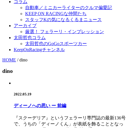
コラム
自動車／ミニカーライターのクルマ偏愛記
KEEP ON RACINGな仲間たち
スタッフKの気になるくるまニュース
アーカイブ
厳選！ フェラーリ・インプレッション
太田哲也コラム
太田哲也のGoGoスポーツカー
KeepOnRacingチャンネル
HOME
/
dino
dino
2022.05.19
ディーノへの思い ー 前編
『スクーデリア』というフェラーリ専門誌の最新136号
で、うちの「ディーノくん」が表紙を飾ることとなっ