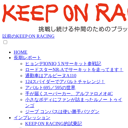
以前のKEEP ON RACING
HOME
長期レポート
ヒョンデIONIQ 5 Nサーキット参戦記
ロードスターNR-Aでサーキットを走ってます！
通勤車はアルピーヌA110
124スパイダーでアバルトチャレンジ！
アバルト695／595の世界
手が届くスーパーカー、アルファロメオ4C
小さなボディにファンが詰まったルノー トゥイ
ンゴ
ジープ コンパスは使い勝手バツグン
インプレッション
KEEP ON RACING的試乗記