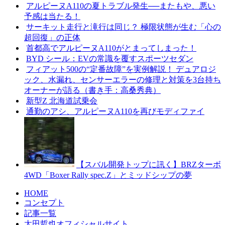
アルピーヌA110の夏トラブル発生──またもや、悪い
予感は当たる！
サーキット走行と滝行は同じ？ 極限状態が生む「心の
超回復」の正体
首都高でアルピーヌA110がとまってしまった！
BYD シール：EVの常識を覆すスポーツセダン
フィアット500の“定番故障”を実例解説！ デュアロジ
ック、水漏れ、センサーエラーの修理と対策を3台持ち
オーナーが語る（書き手：高桑秀典）
新型Z 北海道試乗会
通勤のアシ、アルピーヌA110を再びモディファイ
【スバル開発トップに訊く】BRZターボ
4WD「Boxer Rally spec.Z」とミッドシップの夢
HOME
コンセプト
記事一覧
太田哲也オフィシャルサイト