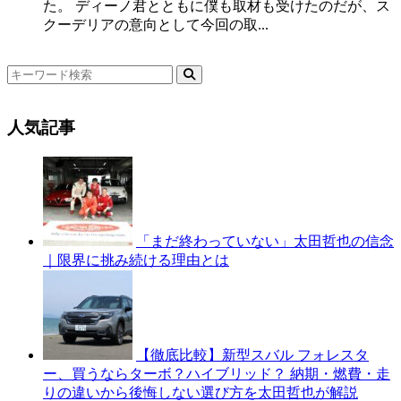
た。 ディーノ君とともに僕も取材も受けたのだが、ス
クーデリアの意向として今回の取...
人気記事
「まだ終わっていない」太田哲也の信念
｜限界に挑み続ける理由とは
【徹底比較】新型スバル フォレスタ
ー、買うならターボ？ハイブリッド？ 納期・燃費・走
りの違いから後悔しない選び方を太田哲也が解説