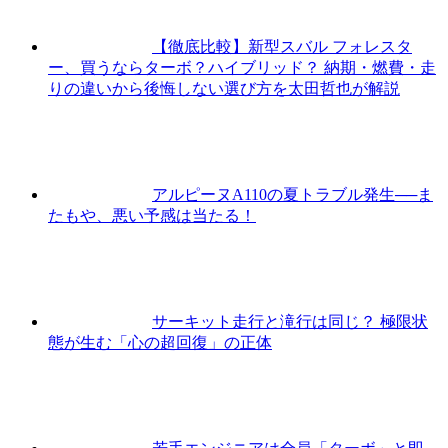
【徹底比較】新型スバル フォレスタ
ー、買うならターボ？ハイブリッド？ 納期・燃費・走
りの違いから後悔しない選び方を太田哲也が解説
アルピーヌA110の夏トラブル発生──ま
たもや、悪い予感は当たる！
サーキット走行と滝行は同じ？ 極限状
態が生む「心の超回復」の正体