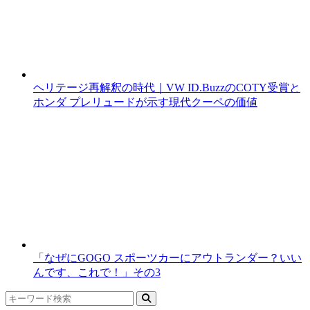
ヘリテージ再解釈の時代｜VW ID.BuzzのCOTY受賞と
ホンダ プレリュードが示す現代クーペの価値
「なぜにGOGO スポーツカーにアウトランダー？いい
んです、これで！」その3