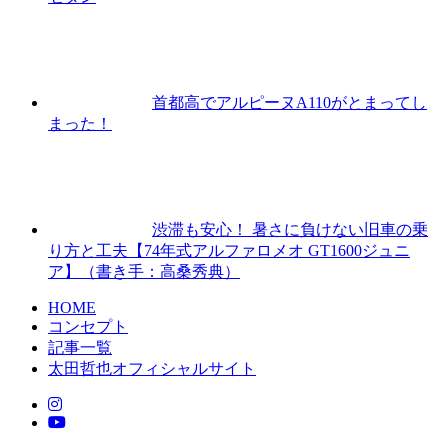
首都高でアルピーヌA110がとまってし
まった！
渋滞も安心！ 暑さに負けない旧車の乗
り方と工夫【74年式アルファロメオ GT1600ジュニ
ア】（書き手：高桑秀典）
HOME
コンセプト
記事一覧
太田哲也オフィシャルサイト