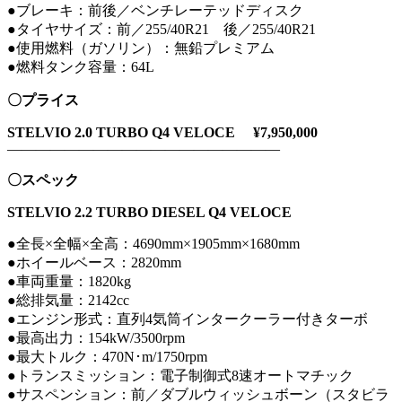
●ブレーキ：前後／ベンチレーテッドディスク
●タイヤサイズ：前／255/40R21 後／255/40R21
●使用燃料（ガソリン）：無鉛プレミアム
●燃料タンク容量：64L
〇プライス
STELVIO 2.0 TURBO Q4 VELOCE ¥7,950,000
———————————————————
〇スペック
STELVIO 2.2 TURBO DIESEL Q4 VELOCE
●全長×全幅×全高：4690mm×1905mm×1680mm
●ホイールベース：2820mm
●車両重量：1820kg
●総排気量：2142cc
●エンジン形式：直列4気筒インタークーラー付きターボ
●最高出力：154kW/3500rpm
●最大トルク：470N･m/1750rpm
●トランスミッション：電子制御式8速オートマチック
●サスペンション：前／ダブルウィッシュボーン（スタビラ