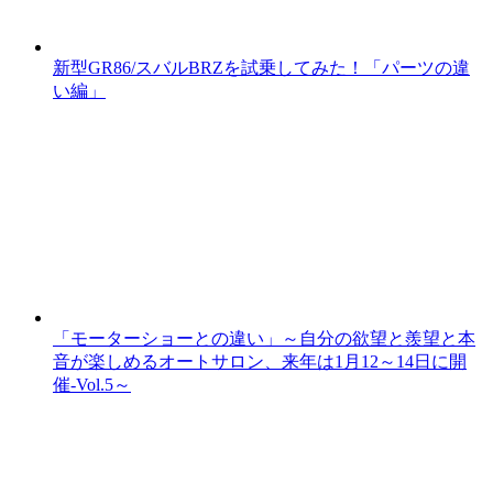
新型GR86/スバルBRZを試乗してみた！「パーツの違
い編」
「モーターショーとの違い」～自分の欲望と羨望と本
音が楽しめるオートサロン、来年は1月12～14日に開
催-Vol.5～