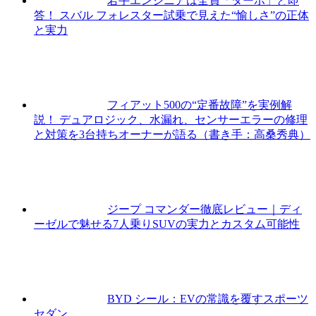
若手エンジニアは全員「ターボ」と即
答！ スバル フォレスター試乗で見えた“愉しさ”の正体
と実力
フィアット500の“定番故障”を実例解
説！ デュアロジック、水漏れ、センサーエラーの修理
と対策を3台持ちオーナーが語る（書き手：高桑秀典）
ジープ コマンダー徹底レビュー｜ディ
ーゼルで魅せる7人乗りSUVの実力とカスタム可能性
BYD シール：EVの常識を覆すスポーツ
セダン