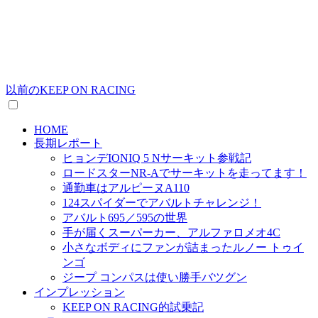
以前のKEEP ON RACING
HOME
長期レポート
ヒョンデIONIQ 5 Nサーキット参戦記
ロードスターNR-Aでサーキットを走ってます！
通勤車はアルピーヌA110
124スパイダーでアバルトチャレンジ！
アバルト695／595の世界
手が届くスーパーカー、アルファロメオ4C
小さなボディにファンが詰まったルノー トゥイ
ンゴ
ジープ コンパスは使い勝手バツグン
インプレッション
KEEP ON RACING的試乗記