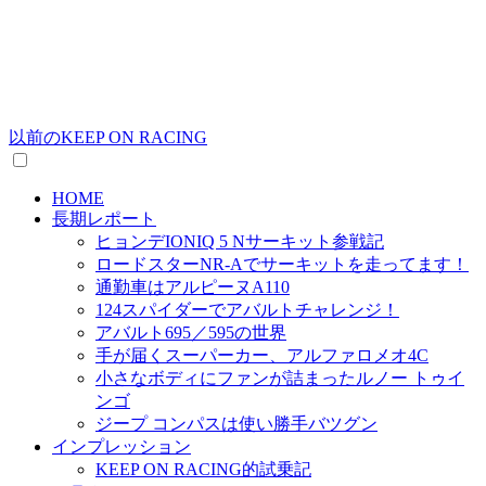
以前のKEEP ON RACING
HOME
長期レポート
ヒョンデIONIQ 5 Nサーキット参戦記
ロードスターNR-Aでサーキットを走ってます！
通勤車はアルピーヌA110
124スパイダーでアバルトチャレンジ！
アバルト695／595の世界
手が届くスーパーカー、アルファロメオ4C
小さなボディにファンが詰まったルノー トゥイ
ンゴ
ジープ コンパスは使い勝手バツグン
インプレッション
KEEP ON RACING的試乗記