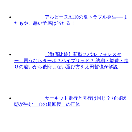
アルピーヌA110の夏トラブル発生──ま
たもや、悪い予感は当たる！
【徹底比較】新型スバル フォレスタ
ー、買うならターボ？ハイブリッド？ 納期・燃費・走
りの違いから後悔しない選び方を太田哲也が解説
サーキット走行と滝行は同じ？ 極限状
態が生む「心の超回復」の正体