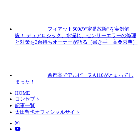
フィアット500の“定番故障”を実例解
説！ デュアロジック、水漏れ、センサーエラーの修理
と対策を3台持ちオーナーが語る（書き手：高桑秀典）
首都高でアルピーヌA110がとまってし
まった！
HOME
コンセプト
記事一覧
太田哲也オフィシャルサイト