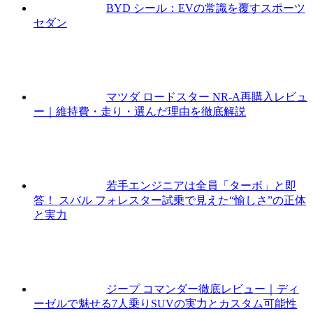
BYD シール：EVの常識を覆すスポーツ
セダン
マツダ ロードスター NR-A再購入レビュ
ー｜維持費・走り・選んだ理由を徹底解説
若手エンジニアは全員「ターボ」と即
答！ スバル フォレスター試乗で見えた“愉しさ”の正体
と実力
ジープ コマンダー徹底レビュー｜ディ
ーゼルで魅せる7人乗りSUVの実力とカスタム可能性