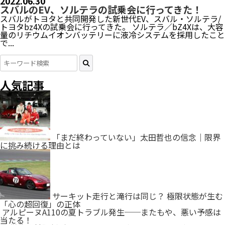
2022.06.30
スバルのEV、ソルテラの試乗会に行ってきた！
スバルがトヨタと共同開発した新世代EV、スバル・ソルテラ/
トヨタbz4Xの試乗会に行ってきた。 ソルテラ／bZ4Xは、大容
量のリチウムイオンバッテリーに液冷システムを採用したこと
で...
人気記事
「まだ終わっていない」太田哲也の信念｜限界
に挑み続ける理由とは
サーキット走行と滝行は同じ？ 極限状態が生む
「心の超回復」の正体
アルピーヌA110の夏トラブル発生──またもや、悪い予感は
当たる！