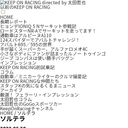
以前のKEEP ON RACING
HOME
長期レポート
ヒョンデIONIQ 5 Nサーキット参戦記
ロードスターNR-Aでサーキットを走ってます！
通勤車はアルピーヌA110
124スパイダーでアバルトチャレンジ！
アバルト695／595の世界
手が届くスーパーカー、アルファロメオ4C
小さなボディにファンが詰まったルノー トゥインゴ
ジープ コンパスは使い勝手バツグン
インプレッション
KEEP ON RACING的試乗記
コラム
自動車／ミニカーライターのクルマ偏愛記
KEEP ON RACINGな仲間たち
スタッフKの気になるくるまニュース
アーカイブ
厳選！ フェラーリ・インプレッション
太田哲也コラム
太田哲也のGoGoスポーツカー
KeepOnRacingチャンネル
HOME
/
ソルテラ
ソルテラ