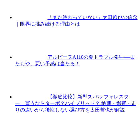
「まだ終わっていない」太田哲也の信念
｜限界に挑み続ける理由とは
アルピーヌA110の夏トラブル発生──ま
たもや、悪い予感は当たる！
【徹底比較】新型スバル フォレスタ
ー、買うならターボ？ハイブリッド？ 納期・燃費・走
りの違いから後悔しない選び方を太田哲也が解説