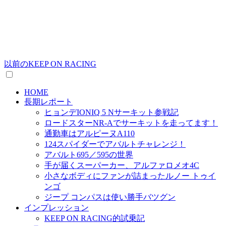
以前のKEEP ON RACING
HOME
長期レポート
ヒョンデIONIQ 5 Nサーキット参戦記
ロードスターNR-Aでサーキットを走ってます！
通勤車はアルピーヌA110
124スパイダーでアバルトチャレンジ！
アバルト695／595の世界
手が届くスーパーカー、アルファロメオ4C
小さなボディにファンが詰まったルノー トゥイ
ンゴ
ジープ コンパスは使い勝手バツグン
インプレッション
KEEP ON RACING的試乗記