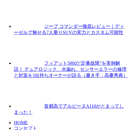
ジープ コマンダー徹底レビュー｜ディ
ーゼルで魅せる7人乗りSUVの実力とカスタム可能性
フィアット500の“定番故障”を実例解
説！ デュアロジック、水漏れ、センサーエラーの修理
と対策を3台持ちオーナーが語る（書き手：高桑秀典）
首都高でアルピーヌA110がとまってし
まった！
HOME
コンセプト