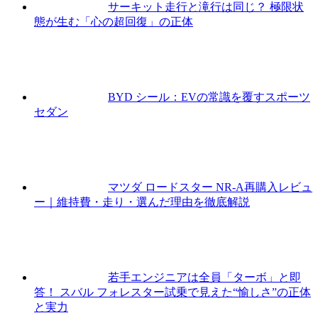
サーキット走行と滝行は同じ？ 極限状
態が生む「心の超回復」の正体
BYD シール：EVの常識を覆すスポーツ
セダン
マツダ ロードスター NR-A再購入レビュ
ー｜維持費・走り・選んだ理由を徹底解説
若手エンジニアは全員「ターボ」と即
答！ スバル フォレスター試乗で見えた“愉しさ”の正体
と実力