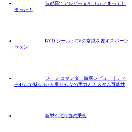
首都高でアルピーヌA110がとまってし
まった！
BYD シール：EVの常識を覆すスポーツ
セダン
ジープ コマンダー徹底レビュー｜ディ
ーゼルで魅せる7人乗りSUVの実力とカスタム可能性
新型Z 北海道試乗会