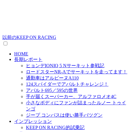
以前のKEEP ON RACING
HOME
長期レポート
ヒョンデIONIQ 5 Nサーキット参戦記
ロードスターNR-Aでサーキットを走ってます！
通勤車はアルピーヌA110
124スパイダーでアバルトチャレンジ！
アバルト695／595の世界
手が届くスーパーカー、アルファロメオ4C
小さなボディにファンが詰まったルノー トゥイ
ンゴ
ジープ コンパスは使い勝手バツグン
インプレッション
KEEP ON RACING的試乗記