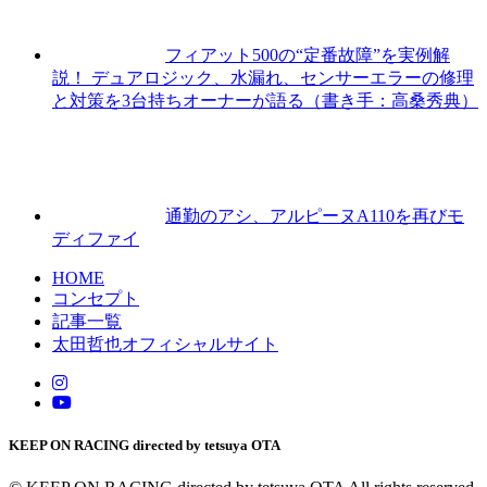
フィアット500の“定番故障”を実例解
説！ デュアロジック、水漏れ、センサーエラーの修理
と対策を3台持ちオーナーが語る（書き手：高桑秀典）
通勤のアシ、アルピーヌA110を再びモ
ディファイ
HOME
コンセプト
記事一覧
太田哲也オフィシャルサイト
KEEP ON RACING directed by tetsuya OTA