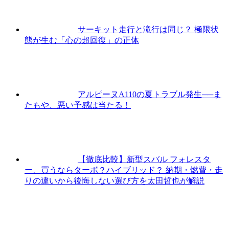
サーキット走行と滝行は同じ？ 極限状
態が生む「心の超回復」の正体
アルピーヌA110の夏トラブル発生──ま
たもや、悪い予感は当たる！
【徹底比較】新型スバル フォレスタ
ー、買うならターボ？ハイブリッド？ 納期・燃費・走
りの違いから後悔しない選び方を太田哲也が解説